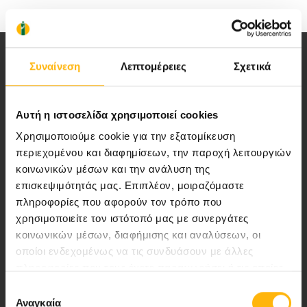
Συναίνεση
Λεπτομέρειες
Σχετικά
Αυτή η ιστοσελίδα χρησιμοποιεί cookies
Αποστολή μας να παρέχουμε υψηλής
Χρησιμοποιούμε cookie για την εξατομίκευση
ποιότητας ολοκληρωμένες υπηρεσίες
περιεχομένου και διαφημίσεων, την παροχή λειτουργιών
υγείας.
κοινωνικών μέσων και την ανάλυση της
επισκεψιμότητάς μας. Επιπλέον, μοιραζόμαστε
πληροφορίες που αφορούν τον τρόπο που
χρησιμοποιείτε τον ιστότοπό μας με συνεργάτες
Περιοχή Ιατρών
κοινωνικών μέσων, διαφήμισης και αναλύσεων, οι
οποίοι ενδεχομένως να τις συνδυάσουν με άλλες
Εκδηλώσεις
πληροφορίες που τους έχετε παραχωρήσει ή τις οποίες
έχουν συλλέξει σε σχέση με την από μέρους σας χρήση
Επιλογή
Επικοινωνία
των υπηρεσιών τους.
Αναγκαία
συγκατάθεσης