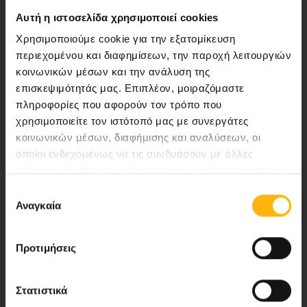
Αυτή η ιστοσελίδα χρησιμοποιεί cookies
Περιοχή Ιατρών
Χρησιμοποιούμε cookie για την εξατομίκευση
περιεχομένου και διαφημίσεων, την παροχή λειτουργιών
Εκδηλώσεις
κοινωνικών μέσων και την ανάλυση της
επισκεψιμότητάς μας. Επιπλέον, μοιραζόμαστε
Επικοινωνία
πληροφορίες που αφορούν τον τρόπο που
χρησιμοποιείτε τον ιστότοπό μας με συνεργάτες
κοινωνικών μέσων, διαφήμισης και αναλύσεων, οι
8ο χλμ. Π.Ε.Ο Λάρισας- Αθηνών, 41 500, Λάρισα
οποίοι ενδεχομένως να τις συνδυάσουν με άλλες
Τηλ. Κέντρο: 2410 996000,
πληροφορίες που τους έχετε παραχωρήσει ή τις οποίες
Email:
thessalias@Iaso.gr
έχουν συλλέξει σε σχέση με την από μέρους σας χρήση
Επιλογή
των υπηρεσιών τους.
Αναγκαία
συγκατάθεσης
Προτιμήσεις
Νέα - Δελτία Τύπου
Στατιστικά
Blog