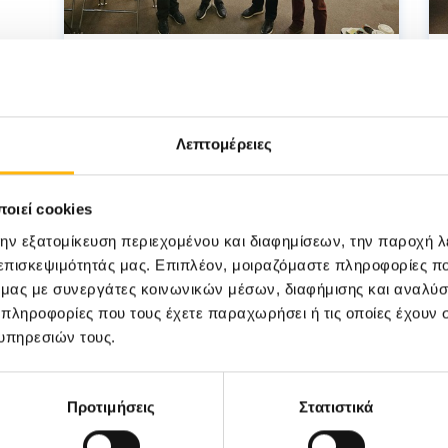
31/03/2026
Το διεθνές σεμινάριο Basic
Surgical Skills (BSS) στο
Λεπτομέρειες
ΙΑΣΩ Θεσσαλίας συνεχίζει
δυναμικά από το 2012 με
οιεί cookies
την εξατομίκευση περιεχομένου και διαφημίσεων, την παροχή 
αυξημένη ευρωπαϊκή
 επισκεψιμότητάς μας. Επιπλέον, μοιραζόμαστε πληροφορίες π
συμμετοχή
ό μας με συνεργάτες κοινωνικών μέσων, διαφήμισης και αναλύσ
 πληροφορίες που τους έχετε παραχωρήσει ή τις οποίες έχουν σ
υπηρεσιών τους.
ΌΜΙΛΟΣ
Προτιμήσεις
Στατιστικά
Δείτε όλα τα νέα