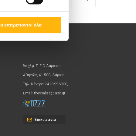
α επιτρέπονται όλα
8ο χλμ. Π.Ε.Ο Λάρισας-
Αθηνών, 41 500, Λάρισα
Τηλ. Κέντρο: 2410 996000,
Email:
thessalias@Iaso.gr
Επικοινωνία