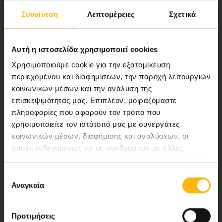
Συναίνεση
Λεπτομέρειες
Σχετικά
Αποστολή μας να παρέχουμε υψηλής
ποιότητας ολοκληρωμένες υπηρεσίες
υγείας.
Αυτή η ιστοσελίδα χρησιμοποιεί cookies
Χρησιμοποιούμε cookie για την εξατομίκευση
περιεχομένου και διαφημίσεων, την παροχή λειτουργιών
κοινωνικών μέσων και την ανάλυση της
Περιοχή Ιατρών
επισκεψιμότητάς μας. Επιπλέον, μοιραζόμαστε
πληροφορίες που αφορούν τον τρόπο που
Εκδηλώσεις
χρησιμοποιείτε τον ιστότοπό μας με συνεργάτες
κοινωνικών μέσων, διαφήμισης και αναλύσεων, οι
Επικοινωνία
οποίοι ενδεχομένως να τις συνδυάσουν με άλλες
πληροφορίες που τους έχετε παραχωρήσει ή τις οποίες
έχουν συλλέξει σε σχέση με την από μέρους σας χρήση
8ο χλμ. Π.Ε.Ο Λάρισας- Αθηνών, 41 500, Λάρισα
Επιλογή
των υπηρεσιών τους.
Αναγκαία
συγκατάθεσης
Τηλ. Κέντρο: 2410 996000,
Email:
thessalias@Iaso.gr
Προτιμήσεις