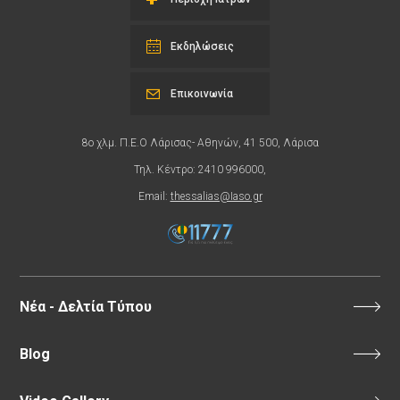
Εκδηλώσεις
Επικοινωνία
8ο χλμ. Π.Ε.Ο Λάρισας- Αθηνών, 41 500, Λάρισα
Τηλ. Κέντρο: 2410 996000,
Email:
thessalias@Iaso.gr
Νέα - Δελτία Τύπου
Blog