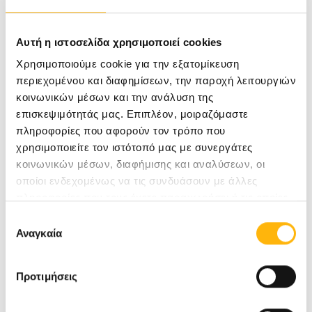
Αυτή η ιστοσελίδα χρησιμοποιεί cookies
Χρησιμοποιούμε cookie για την εξατομίκευση
περιεχομένου και διαφημίσεων, την παροχή λειτουργιών
κοινωνικών μέσων και την ανάλυση της
επισκεψιμότητάς μας. Επιπλέον, μοιραζόμαστε
πληροφορίες που αφορούν τον τρόπο που
χρησιμοποιείτε τον ιστότοπό μας με συνεργάτες
κοινωνικών μέσων, διαφήμισης και αναλύσεων, οι
οποίοι ενδεχομένως να τις συνδυάσουν με άλλες
πληροφορίες που τους έχετε παραχωρήσει ή τις οποίες
έχουν συλλέξει σε σχέση με την από μέρους σας χρήση
Επιλογή
των υπηρεσιών τους.
Αναγκαία
συγκατάθεσης
Προτιμήσεις