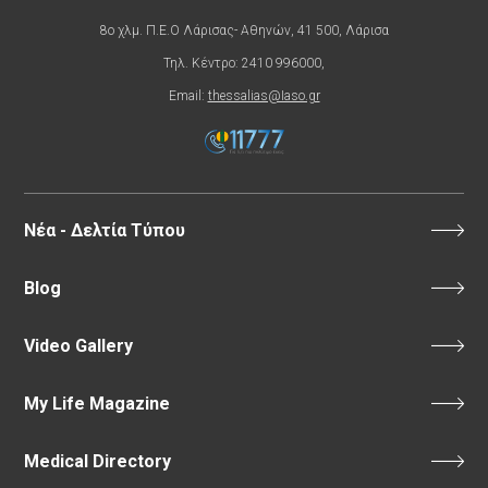
8ο χλμ. Π.Ε.Ο Λάρισας- Αθηνών, 41 500, Λάρισα
Τηλ. Κέντρο: 2410 996000,
Email:
thessalias@Iaso.gr
Νέα - Δελτία Τύπου
Blog
Video Gallery
My Life Magazine
Medical Directory