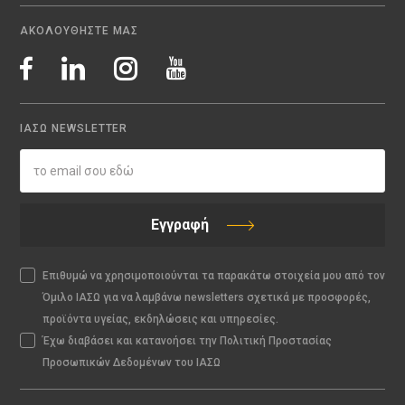
ΑΚΟΛΟΥΘΗΣΤΕ ΜΑΣ
ΙΑΣΩ NEWSLETTER
Εγγραφή
Επιθυμώ να χρησιμοποιούνται τα παρακάτω στοιχεία μου από τον
Όμιλο ΙΑΣΩ για να λαμβάνω newsletters σχετικά με προσφορές,
προϊόντα υγείας, εκδηλώσεις και υπηρεσίες.
Έχω διαβάσει και κατανοήσει την Πολιτική Προστασίας
Προσωπικών Δεδομένων του ΙΑΣΩ