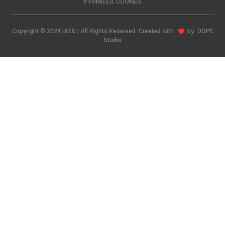
ΡΥΘΜΊΣΕΙΣ COOKIES
Copyright © 2024 ΙΑΣΩ | All Rights Reserved Created with
by
DOPE
Studio