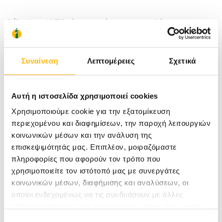
Ο Όμιλος ΙΑΣΩ, ένας από τους μεγαλύτερους
Ομίλους υγείας στην Ελλάδα, έχει εξασφαλίσει
τις απαραίτητες διεθνείς πιστοποιήσεις
Συναίνεση
Λεπτομέρειες
Σχετικά
ποιότητας και τις κατάλληλες σε διεθνή
standards υποδομές σε όλες τις κλινικές του
Αυτή η ιστοσελίδα χρησιμοποιεί cookies
(ΙΑΣΩ, ΙΑΣΩ Παίδων, ΙΑΣΩ General, ΙΑΣΩ
Χρησιμοποιούμε cookie για την εξατομίκευση
Θεσσαλίας και το Κέντρο Αποθεραπείας και
περιεχομένου και διαφημίσεων, την παροχή λειτουργιών
κοινωνικών μέσων και την ανάλυση της
Αποκατάστασης Φιλοκτήτης), παρέχοντας ένα
επισκεψιμότητάς μας. Επιπλέον, μοιραζόμαστε
εξαιρετικό επίπεδο περίθαλψης στους ασθενείς.
πληροφορίες που αφορούν τον τρόπο που
χρησιμοποιείτε τον ιστότοπό μας με συνεργάτες
Στο πλαίσιο της πολιτικής ποιότητας που
κοινωνικών μέσων, διαφήμισης και αναλύσεων, οι
ακολουθεί, βελτιώνει συνεχώς τις υπηρεσίες
οποίοι ενδεχομένως να τις συνδυάσουν με άλλες
του, μέσω της υιοθέτησης των πιο προηγμένων
πληροφορίες που τους έχετε παραχωρήσει ή τις οποίες
έχουν συλλέξει σε σχέση με την από μέρους σας χρήση
Επιλογή