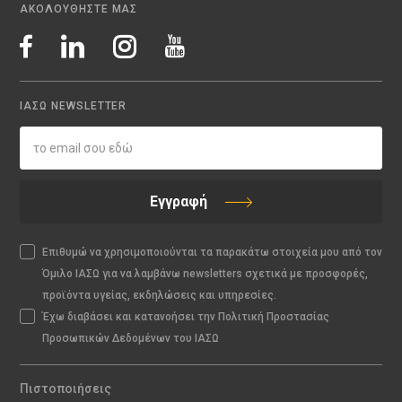
ΑΚΟΛΟΥΘΗΣΤΕ ΜΑΣ
ΙΑΣΩ NEWSLETTER
Εγγραφή
Επιθυμώ να χρησιμοποιούνται τα παρακάτω στοιχεία μου από τον
Όμιλο ΙΑΣΩ για να λαμβάνω newsletters σχετικά με προσφορές,
προϊόντα υγείας, εκδηλώσεις και υπηρεσίες.
Έχω διαβάσει και κατανοήσει την Πολιτική Προστασίας
Προσωπικών Δεδομένων του ΙΑΣΩ
Πιστοποιήσεις