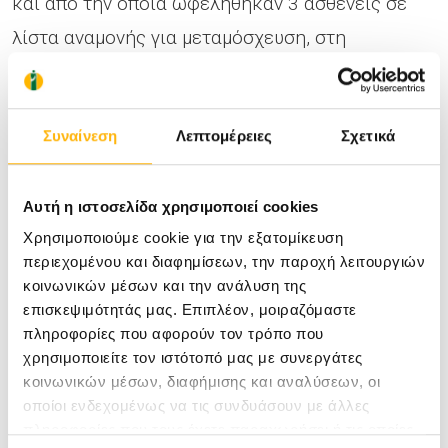
και από την οποία ωφελήθηκαν 3 ασθενείς σε
λίστα αναμονής για μεταμόσχευση, στη
Θεσσαλονίκη.
Συναίνεση
Λεπτομέρειες
Σχετικά
Ο Διευθύνων Σύμβουλος του ΙΑΣΩ Θεσσαλίας,
κύριος Αθανάσιος Καργιώτης, σε σχετική του
Αυτή η ιστοσελίδα χρησιμοποιεί cookies
δήλωση αναφέρει: «Είναι η πρώτη φορά που
Χρησιμοποιούμε cookie για την εξατομίκευση
ξεκινά γέφυρα ζωής από το Νοσοκομείο μας και
περιεχομένου και διαφημίσεων, την παροχή λειτουργιών
για εμάς όλους είναι μία στιγμή-ορόσημο.
κοινωνικών μέσων και την ανάλυση της
Νοιώθουμε υπερήφανοι, αλλά και συγκινημένοι.
επισκεψιμότητάς μας. Επιπλέον, μοιραζόμαστε
πληροφορίες που αφορούν τον τρόπο που
Υπερήφανοι γιατί είναι σπουδαίο να ξέρεις πως
χρησιμοποιείτε τον ιστότοπό μας με συνεργάτες
έχεις συμβάλει στο να έχουν τρεις άνθρωποι μια
κοινωνικών μέσων, διαφήμισης και αναλύσεων, οι
οποίοι ενδεχομένως να τις συνδυάσουν με άλλες
νέα ευκαιρία στη ζωή. Συγκινημένοι γιατί
πληροφορίες που τους έχετε παραχωρήσει ή τις οποίες
νοιώσαμε σε όλο της το εύρος την έννοια της