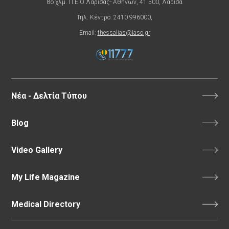
8ο χλμ. Π.Ε.Ο Λάρισας- Αθηνών, 41 500, Λάρισα
Τηλ. Κέντρο: 2410 996000,
Email:
thessalias@Iaso.gr
Νέα - Δελτία Τύπου
Blog
Video Gallery
My Life Magazine
Medical Directory