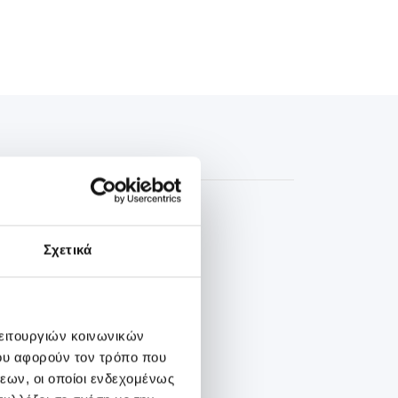
ην καθιερωμένη
Σχετικά
ος την καθιερωμένη
λειτουργιών κοινωνικών
ου αφορούν τον τρόπο που
εων, οι οποίοι ενδεχομένως