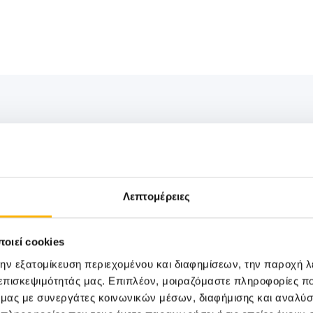
ΓΕΝΙΚΗ ΚΛΙΝΙΚΗ
08/07/2026
Το ΙΑΣΩ Θεσσαλίας πραγματοποίησε τ
Λεπτομέρειες
καλοκαιρινή εθελοντική αιμοδοσία
οιεί cookies
Το ΙΑΣΩ Θεσσαλίας πραγματοποίησε και φέτ
την εξατομίκευση περιεχομένου και διαφημίσεων, την παροχή 
καλοκαιρινή εθελοντ...
 επισκεψιμότητάς μας. Επιπλέον, μοιραζόμαστε πληροφορίες π
ό μας με συνεργάτες κοινωνικών μέσων, διαφήμισης και αναλύσ