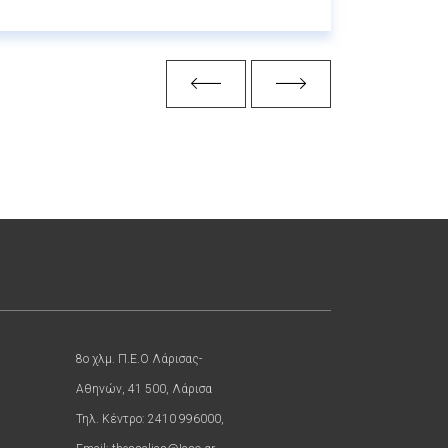
8ο χλμ. Π.Ε.Ο Λάρισας-
Αθηνών, 41 500, Λάρισα
Τηλ. Κέντρο: 2410 996000,