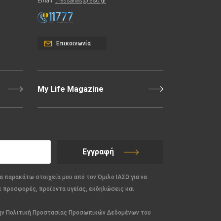
Email:
thessalias@Iaso.gr
Επικοινωνία
My Life Magazine
Εγγραφή
α παρακάτω στοιχεία μου από τον Όμιλο ΙΑΣΩ για να
ε προσφορές, προϊόντα υγείας, εκδηλώσεις και
την Πολιτική Προστασίας Προσωπικών Δεδομένων του