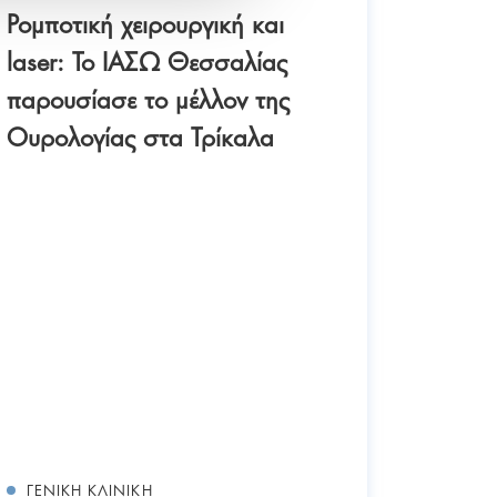
Ρομποτική χειρουργική και
laser: Το ΙΑΣΩ Θεσσαλίας
παρουσίασε το μέλλον της
Ουρολογίας στα Τρίκαλα
26/05/2
Καινοτ
Ουρολ
ημερί
στα Τ
ΓΕΝΙΚΉ ΚΛΙΝΙΚΉ
ΓΕΝΙΚ