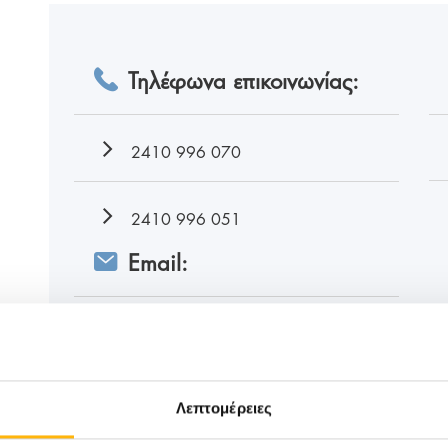
Τηλέφωνα επικοινωνίας:
2410 996 070
2410 996 051
Email:
secapik.thessalias@iaso.gr
Λεπτομέρειες
Κλείστε Ραντε