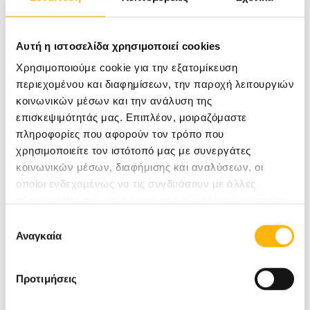
Αυτή η ιστοσελίδα χρησιμοποιεί cookies
ΖΩΣΙΜΑΣ ΔΗΜΗΤΡΙΟΣ
Χρησιμοποιούμε cookie για την εξατομίκευση
ΓΕΝΙΚΟΣ ΧΕΙΡΟΥΡΓΟΣ
περιεχομένου και διαφημίσεων, την παροχή λειτουργιών
Επιμελητής Α΄ Χειρουργικής Κλινικής
κοινωνικών μέσων και την ανάλυση της
επισκεψιμότητάς μας. Επιπλέον, μοιραζόμαστε
ΓΕΝΙΚΉ ΚΛΙΝΙΚΉ
πληροφορίες που αφορούν τον τρόπο που
χρησιμοποιείτε τον ιστότοπό μας με συνεργάτες
κοινωνικών μέσων, διαφήμισης και αναλύσεων, οι
Μάθετε Περισσότερα
οποίοι ενδεχομένως να τις συνδυάσουν με άλλες
πληροφορίες που τους έχετε παραχωρήσει ή τις οποίες
έχουν συλλέξει σε σχέση με την από μέρους σας χρήση
Επιλογή
των υπηρεσιών τους.
Αναγκαία
συγκατάθεσης
Προτιμήσεις