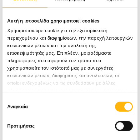
Αυτή η ιστοσελίδα χρησιμοποιεί cookies
ΒΕΛΩΝΗ ΑΙΚΑΤΕΡΙΝΗ
Χρησιμοποιούμε cookie για την εξατομίκευση
ΟΡΘΟΠΑΙΔΙΚΟΣ ΧΕΙΡΟΥΡΓΟΣ
περιεχομένου και διαφημίσεων, την παροχή λειτουργιών
Επιμελήτρια Κλινικής Χειρουργικής Χεριού-Άνω Άκρου &
Μικροχειρουργικής
κοινωνικών μέσων και την ανάλυση της
επισκεψιμότητάς μας. Επιπλέον, μοιραζόμαστε
ΓΕΝΙΚΉ ΚΛΙΝΙΚΉ
πληροφορίες που αφορούν τον τρόπο που
χρησιμοποιείτε τον ιστότοπό μας με συνεργάτες
κοινωνικών μέσων, διαφήμισης και αναλύσεων, οι
Μάθετε Περισσότερα
οποίοι ενδεχομένως να τις συνδυάσουν με άλλες
πληροφορίες που τους έχετε παραχωρήσει ή τις οποίες
έχουν συλλέξει σε σχέση με την από μέρους σας χρήση
Επιλογή
των υπηρεσιών τους.
Αναγκαία
συγκατάθεσης
Προτιμήσεις