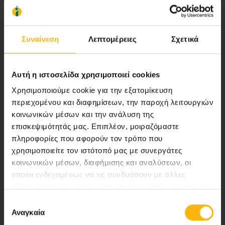
Αποστολή μας να παρέχουμε υψηλής
ποιότητας ολοκληρωμένες υπηρεσίες
Συναίνεση
Λεπτομέρειες
Σχετικά
υγείας.
Αυτή η ιστοσελίδα χρησιμοποιεί cookies
Περιοχή Ιατρών
Χρησιμοποιούμε cookie για την εξατομίκευση
περιεχομένου και διαφημίσεων, την παροχή λειτουργιών
κοινωνικών μέσων και την ανάλυση της
Εκδηλώσεις
επισκεψιμότητάς μας. Επιπλέον, μοιραζόμαστε
πληροφορίες που αφορούν τον τρόπο που
Επικοινωνία
χρησιμοποιείτε τον ιστότοπό μας με συνεργάτες
κοινωνικών μέσων, διαφήμισης και αναλύσεων, οι
8ο χλμ. Π.Ε.Ο Λάρισας- Αθηνών, 41 500, Λάρισα
οποίοι ενδεχομένως να τις συνδυάσουν με άλλες
Τηλ. Κέντρο: 2410 996000,
πληροφορίες που τους έχετε παραχωρήσει ή τις οποίες
έχουν συλλέξει σε σχέση με την από μέρους σας χρήση
Email:
thessalias@Iaso.gr
Επιλογή
των υπηρεσιών τους.
Αναγκαία
συγκατάθεσης