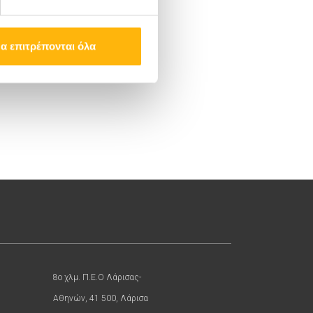
α επιτρέπονται όλα
8ο χλμ. Π.Ε.Ο Λάρισας-
Αθηνών, 41 500, Λάρισα