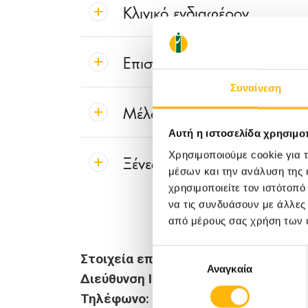
Κλινικό ενδιαφέρον
Επιστημονικές Δημοσιεύσει
Συναίνεση
Μέλος των εταιρειών
Αυτή η ιστοσελίδα χρησιμοπ
Χρησιμοποιούμε cookie για 
Ξένες γλώσσες
μέσων και την ανάλυση της
χρησιμοποιείτε τον ιστότοπ
να τις συνδυάσουν με άλλες
από μέρους σας χρήση των 
Επιλογή
Στοιχεία επικοινωνίας:
Αναγκαία
συγκατάθεσης
Διεύθυνση Ιατρείου:
Π. Αραβαντινού 
Τηλέφωνο:
2661027096