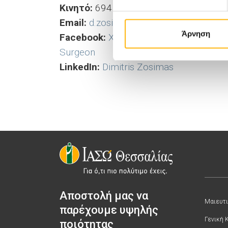
Κινητό:
6945262011
Email:
d.zosimas@gmail.com
Άρνηση
Facebook:
Χειρουργικό ιατρείο Δημήτρ
Surgeon
LinkedIn:
Dimitris Zosimas
Αποστολή μας να
Μαιευτι
παρέχουμε υψηλής
Γενική 
ποιότητας