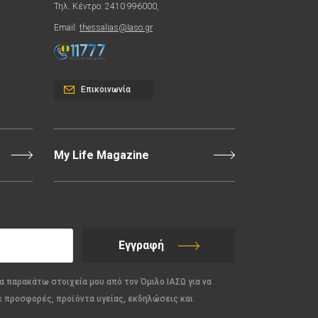
Τηλ. Κέντρο: 2410 996000,
Email:
thessalias@Iaso.gr
Επικοινωνία
My Life Magazine
Εγγραφή
α παρακάτω στοιχεία μου από τον Όμιλο ΙΑΣΩ για να
ε προσφορές, προϊόντα υγείας, εκδηλώσεις και