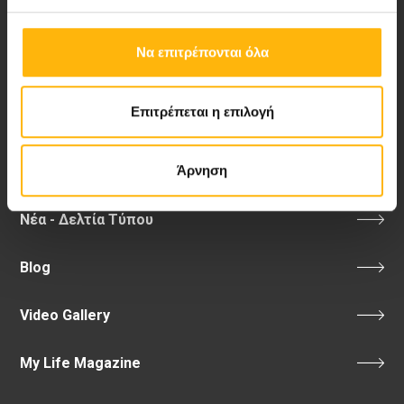
Επικοινωνία
Να επιτρέπονται όλα
8ο χλμ. Π.Ε.Ο Λάρισας- Αθηνών, 41 500, Λάρισα
Τηλ. Κέντρο: 2410 996000,
Email:
thessalias@Iaso.gr
Επιτρέπεται η επιλογή
Άρνηση
Νέα - Δελτία Τύπου
Blog
Video Gallery
My Life Magazine