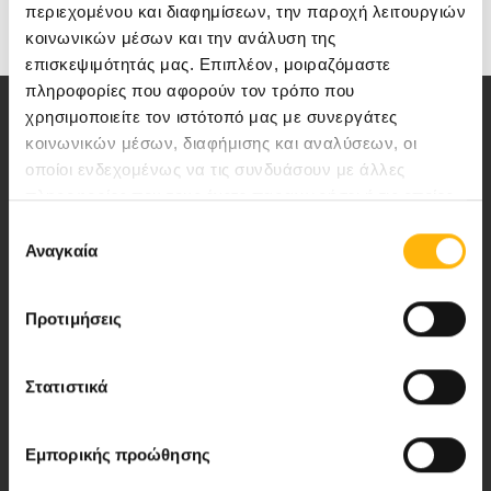
Medical Directory
περιεχομένου και διαφημίσεων, την παροχή λειτουργιών
κοινωνικών μέσων και την ανάλυση της
επισκεψιμότητάς μας. Επιπλέον, μοιραζόμαστε
πληροφορίες που αφορούν τον τρόπο που
χρησιμοποιείτε τον ιστότοπό μας με συνεργάτες
κοινωνικών μέσων, διαφήμισης και αναλύσεων, οι
οποίοι ενδεχομένως να τις συνδυάσουν με άλλες
πληροφορίες που τους έχετε παραχωρήσει ή τις οποίες
Αποστολή μας να παρέχουμε υψηλής
έχουν συλλέξει σε σχέση με την από μέρους σας χρήση
Επιλογή
ποιότητας ολοκληρωμένες υπηρεσίες
των υπηρεσιών τους.
Αναγκαία
συγκατάθεσης
υγείας.
Προτιμήσεις
Περιοχή Ιατρών
Στατιστικά
Εκδηλώσεις
Εμπορικής προώθησης