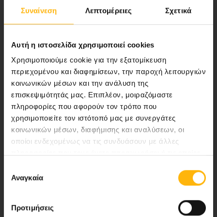
Συναίνεση
Λεπτομέρειες
Σχετικά
Αποστολή μας να παρέχουμε υψηλής
ποιότητας ολοκληρωμένες υπηρεσίες
υγείας.
Αυτή η ιστοσελίδα χρησιμοποιεί cookies
Χρησιμοποιούμε cookie για την εξατομίκευση
περιεχομένου και διαφημίσεων, την παροχή λειτουργιών
κοινωνικών μέσων και την ανάλυση της
Περιοχή Ιατρών
επισκεψιμότητάς μας. Επιπλέον, μοιραζόμαστε
πληροφορίες που αφορούν τον τρόπο που
Εκδηλώσεις
χρησιμοποιείτε τον ιστότοπό μας με συνεργάτες
κοινωνικών μέσων, διαφήμισης και αναλύσεων, οι
Επικοινωνία
οποίοι ενδεχομένως να τις συνδυάσουν με άλλες
πληροφορίες που τους έχετε παραχωρήσει ή τις οποίες
8ο χλμ. Π.Ε.Ο Λάρισας- Αθηνών, 41 500, Λάρισα
έχουν συλλέξει σε σχέση με την από μέρους σας χρήση
Επιλογή
των υπηρεσιών τους.
Αναγκαία
Τηλ. Κέντρο: 2410 996000,
συγκατάθεσης
Email:
thessalias@Iaso.gr
Προτιμήσεις