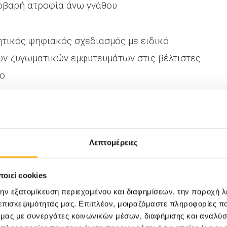
σοβαρή ατροφία άνω γνάθου
τικός ψηφιακός σχεδιασμός με ειδικό
ων ζυγωματικών εμφυτευμάτων στις βέλτιστες
ο.
ε 3D εκύπωση ειδικά templates
ηροφορίες από τον παραπάνω σχεδιασμό στο
Λεπτομέρειες
οιεί cookies
σου τριτημορίου του ασθενή και προσομοίωση
την εξατομίκευση περιεχομένου και διαφημίσεων, την παροχή 
βεβαίωσης του ψηφιακού σχεδίου Θεραπείας.
 επισκεψιμότητάς μας. Επιπλέον, μοιραζόμαστε πληροφορίες π
ό μας με συνεργάτες κοινωνικών μέσων, διαφήμισης και αναλύσ