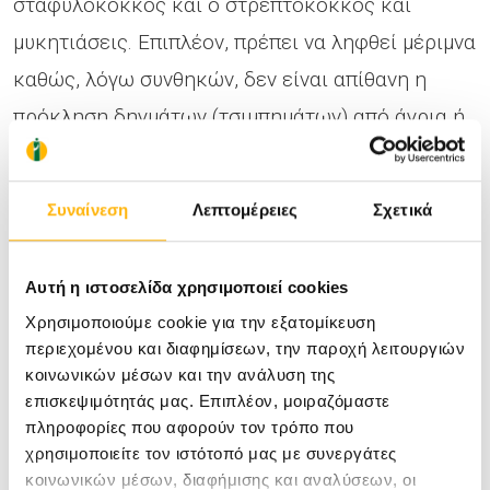
σταφυλόκοκκος και ο στρεπτόκοκκος και
μυκητιάσεις. Επιπλέον, πρέπει να ληφθεί μέριμνα
καθώς, λόγω συνθηκών, δεν είναι απίθανη η
πρόκληση δηγμάτων (τσιμπημάτων) από άγρια ή
και οικόσιτα ζώα και ερπετά.
Συναίνεση
Λεπτομέρειες
Σχετικά
Ιδιαίτερη προσοχή απαιτείται για την
υγειονομική φροντίδα ατόμων που ανήκουν σε
Αυτή η ιστοσελίδα χρησιμοποιεί cookies
ευάλωτες ομάδες του πληθυσμού, όπως οι
Χρησιμοποιούμε cookie για την εξατομίκευση
έγκυες, άτομα με χρόνια νοσήματα, κινητικές ή
περιεχομένου και διαφημίσεων, την παροχή λειτουργιών
κοινωνικών μέσων και την ανάλυση της
άλλες δυσκολίες, άτομα τρίτης ηλικίας κ.ά.
επισκεψιμότητάς μας. Επιπλέον, μοιραζόμαστε
πληροφορίες που αφορούν τον τρόπο που
Τριανταφυλλιά Δεληγιαννίδου, Ειδικός Ιατρός
χρησιμοποιείτε τον ιστότοπό μας με συνεργάτες
κοινωνικών μέσων, διαφήμισης και αναλύσεων, οι