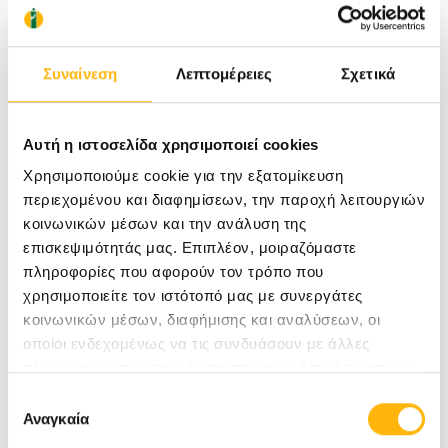
ήπιο υγρό σαπούνι, για μεγαλύτερο διάστημα
αντοχής του, διότι στο πλυντήριο αλλοιώνεται
Συναίνεση
Λεπτομέρειες
Σχετικά
ευκολότερα η υφή του και μειώνεται η αντοχή
του.
Αυτή η ιστοσελίδα χρησιμοποιεί cookies
Χρησιμοποιούμε cookie για την εξατομίκευση
Η χρήση στηθόδεσμου ή όχι κατά το θηλασμό
περιεχομένου και διαφημίσεων, την παροχή λειτουργιών
δεν συνδέεται με την χαλάρωση του στήθους
κοινωνικών μέσων και την ανάλυση της
επισκεψιμότητάς μας. Επιπλέον, μοιραζόμαστε
μελλοντικά
πληροφορίες που αφορούν τον τρόπο που
χρησιμοποιείτε τον ιστότοπό μας με συνεργάτες
κοινωνικών μέσων, διαφήμισης και αναλύσεων, οι
Η χαλάρωση του στήθους εξαρτάται από
οποίοι ενδεχομένως να τις συνδυάσουν με άλλες
παράγοντες όπως:
πληροφορίες που τους έχετε παραχωρήσει ή τις οποίες
έχουν συλλέξει σε σχέση με την από μέρους σας χρήση
Επιλογή
των υπηρεσιών τους.
Αναγκαία
συγκατάθεσης
η μεγάλη πρόσληψη βάρους ή η απότομη