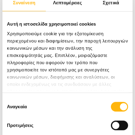
Συναίνεση
Λεπτομέρειες
Σχετικά
η αυτόματη έναρξη του τοκετού.
Αντενδείξεις για ΚΤΜΚ, είναι κάθε τομή στη
Αυτή η ιστοσελίδα χρησιμοποιεί cookies
μήτρα (εκτός της χαμηλής εγκάρσιας) και ρήξη
Χρησιμοποιούμε cookie για την εξατομίκευση
περιεχομένου και διαφημίσεων, την παροχή λειτουργιών
μήτρας σε προηγούμενο τοκετό.
κοινωνικών μέσων και την ανάλυση της
επισκεψιμότητάς μας. Επιπλέον, μοιραζόμαστε
πληροφορίες που αφορούν τον τρόπο που
Οι κίνδυνοι ,που αντιμετωπίζει η γυναίκα μετά
χρησιμοποιείτε τον ιστότοπό μας με συνεργάτες
από ΚΤΜΚ, είναι:
κοινωνικών μέσων, διαφήμισης και αναλύσεων, οι
οποίοι ενδεχομένως να τις συνδυάσουν με άλλες
πληροφορίες που τους έχετε παραχωρήσει ή τις οποίες
να οδηγηθεί πάλι σε ΚΤ
έχουν συλλέξει σε σχέση με την από μέρους σας χρήση
Επιλογή
να υπάρξει ρήξη μήτρας με συνέπειες
των υπηρεσιών τους.
Αναγκαία
συγκατάθεσης
τραγικές για το έμβρυο (εγκεφαλική βλάβη,
Προτιμήσεις
θάνατος) και την ίδια (αιμορραγία,