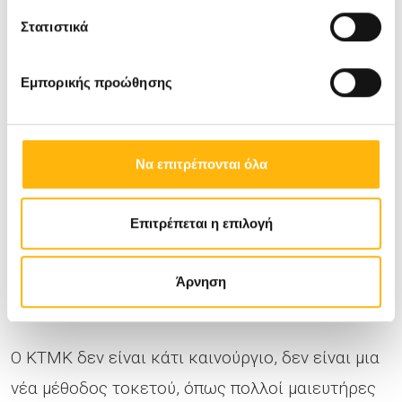
φλεγμονή, θάνατος). Αν η κατάσταση δεν
Στατιστικά
μπορεί να αντιμετωπιστεί συντηρητικά
χειρουργικά(διατήρηση μήτρας),τότε
Εμπορικής προώθησης
αφαιρείται η μήτρα, με αποτέλεσμα η
γυναίκα, να μη μπορεί να κυοφορήσει
μελλοντικά.
Να επιτρέπονται όλα
Η γυναίκα που θα συναινέσει σε ΚΤΜΚ, θα πρέπει
Επιτρέπεται η επιλογή
να είναι πολύ καλά ενημερωμένη όσον αναφορά
όλα όσα προαναφέρθηκαν κι ιδιαιτέρως περί
Άρνηση
των κινδύνων που διατρέχει.
Ο ΚΤΜΚ δεν είναι κάτι καινούργιο, δεν είναι μια
νέα μέθοδος τοκετού, όπως πολλοί μαιευτήρες