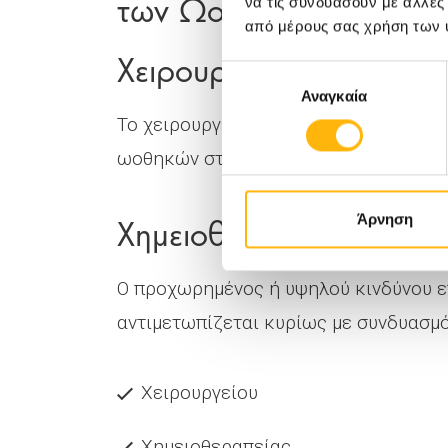
των Ωοθηκών
να τις συνδυάσουν με άλλες
από μέρους σας χρήση των 
Χειρουργική αντιμετώπι
Επιλογή
Αναγκαία
συγκατάθεσης
Το χειρουργείο αποτελεί τη βασική θ
ωοθηκών στα αρχικά στάδια.
Χημειοθεραπεία
Άρνηση
Ο προχωρημένος ή υψηλού κινδύνου 
αντιμετωπίζεται κυρίως με συνδυασμό
Χειρουργείου
Χημειοθεραπείας