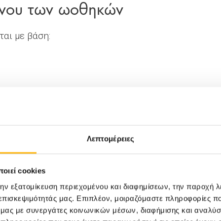
ίνου των ωοθηκών
αι με βάση:
 κοιλότητας σε άλλα μέρη του σώματος
Λεπτομέρειες
ια να βοηθήσει στην επιλογή της καλύτερης
οιεί cookies
την εξατομίκευση περιεχομένου και διαφημίσεων, την παροχή 
 στον Επιθηλιακό Καρκίνο
 επισκεψιμότητάς μας. Επιπλέον, μοιραζόμαστε πληροφορίες π
ό μας με συνεργάτες κοινωνικών μέσων, διαφήμισης και αναλύσ