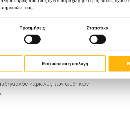
 πληροφορίες που τους έχετε παραχωρήσει ή τις οποίες έχουν σ
υπηρεσιών τους.
ση
Προτιμήσεις
Στατιστικά
εραπεία του επιθηλιακού καρκίνου των
Επιτρέπεται η επιλογή
Ν
επιθηλιακός καρκίνος των ωοθηκών
: