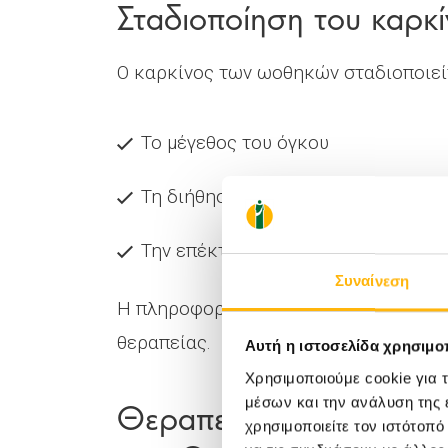
Σταδιοποίηση του καρκ
Ο καρκίνος των ωοθηκών σταδιοποιείτ
Το μέγεθος του όγκου
Τη διήθηση λεμφαδένων
Την επέκταση εκτός της κοιλιακής
Συναίνεση
Η πληροφορία αυτή χρησιμοποιείται γ
θεραπείας.
Αυτή η ιστοσελίδα χρησιμοπ
Χρησιμοποιούμε cookie για 
Θεραπευτικές Επιλογές
μέσων και την ανάλυση της
χρησιμοποιείτε τον ιστότοπ