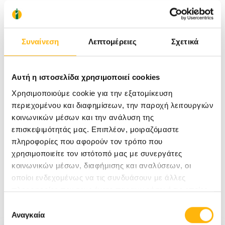
άσκηση γίνεται με ασφαλή τρόπο
επιτυγχάνοντας τα μέγιστα αποτελέσματα.
Συναίνεση
Λεπτομέρειες
Σχετικά
Αυτή η ιστοσελίδα χρησιμοποιεί cookies
Χρησιμοποιούμε cookie για την εξατομίκευση
περιεχομένου και διαφημίσεων, την παροχή λειτουργιών
κοινωνικών μέσων και την ανάλυση της
Για να μπορέσετε να δείτε το video
δώστε
επισκεψιμότητάς μας. Επιπλέον, μοιραζόμαστε
μας την συγκατάθεσή σας στα cookies
πληροφορίες που αφορούν τον τρόπο που
Εμπορικής Προώθησης
.
χρησιμοποιείτε τον ιστότοπό μας με συνεργάτες
κοινωνικών μέσων, διαφήμισης και αναλύσεων, οι
οποίοι ενδεχομένως να τις συνδυάσουν με άλλες
Στελέχωση
πληροφορίες που τους έχετε παραχωρήσει ή τις οποίες
έχουν συλλέξει σε σχέση με την από μέρους σας χρήση
Επιλογή
των υπηρεσιών τους.
Αναγκαία
συγκατάθεσης
Διευθυντές