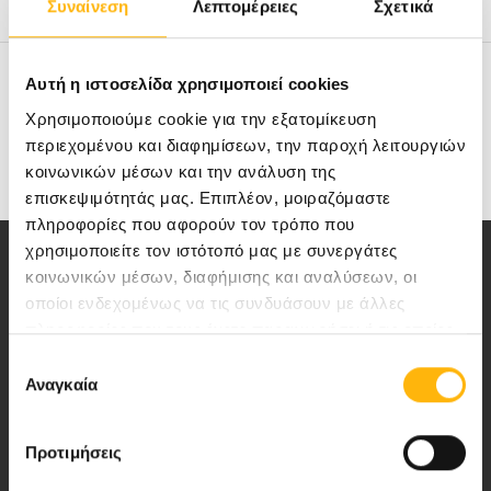
Ξένες Γλώσσες
Συναίνεση
Λεπτομέρειες
Σχετικά
Στοιχεία επικοινωνίας
Αυτή η ιστοσελίδα χρησιμοποιεί cookies
Χρησιμοποιούμε cookie για την εξατομίκευση
περιεχομένου και διαφημίσεων, την παροχή λειτουργιών
Medical Directory
κοινωνικών μέσων και την ανάλυση της
επισκεψιμότητάς μας. Επιπλέον, μοιραζόμαστε
πληροφορίες που αφορούν τον τρόπο που
χρησιμοποιείτε τον ιστότοπό μας με συνεργάτες
κοινωνικών μέσων, διαφήμισης και αναλύσεων, οι
οποίοι ενδεχομένως να τις συνδυάσουν με άλλες
πληροφορίες που τους έχετε παραχωρήσει ή τις οποίες
έχουν συλλέξει σε σχέση με την από μέρους σας χρήση
Αποστολή μας να παρέχουμε υψηλής
Επιλογή
των υπηρεσιών τους.
Αναγκαία
συγκατάθεσης
ποιότητας ολοκληρωμένες υπηρεσίες
υγείας.
Προτιμήσεις