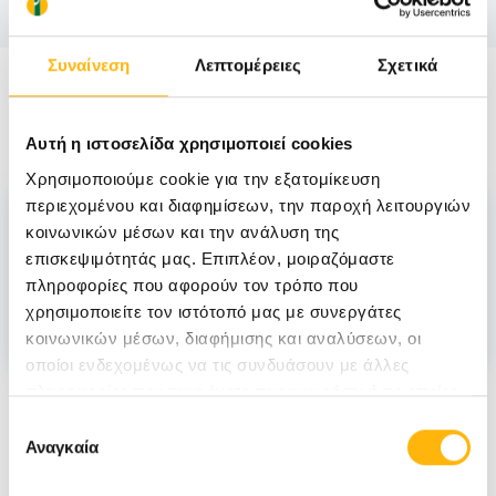
Συναίνεση
Λεπτομέρειες
Σχετικά
Στελέχωση
Αυτή η ιστοσελίδα χρησιμοποιεί cookies
Χρησιμοποιούμε cookie για την εξατομίκευση
Επιστημονικά υπεύθυνος
περιεχομένου και διαφημίσεων, την παροχή λειτουργιών
κοινωνικών μέσων και την ανάλυση της
επισκεψιμότητάς μας. Επιπλέον, μοιραζόμαστε
ΔΗΜΟΥΛΗΣ ΑΝΔΡΕΑΣ
πληροφορίες που αφορούν τον τρόπο που
χρησιμοποιείτε τον ιστότοπό μας με συνεργάτες
κοινωνικών μέσων, διαφήμισης και αναλύσεων, οι
οποίοι ενδεχομένως να τις συνδυάσουν με άλλες
Νέα
πληροφορίες που τους έχετε παραχωρήσει ή τις οποίες
έχουν συλλέξει σε σχέση με την από μέρους σας χρήση
Επιλογή
των υπηρεσιών τους.
Αναγκαία
συγκατάθεσης