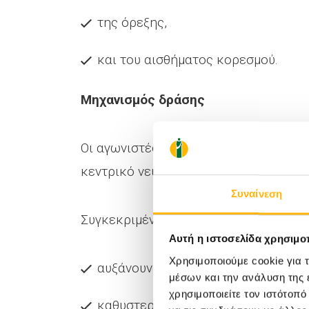
της όρεξης,
και του αισθήματος κορεσμού.
Μηχανισμός δράσης
Οι αγωνιστές GLP-1 επιδρούν τόσο στ
κεντρικό νευρικό σύστημα.
Συναίνεση
Συγκεκριμένα:
Αυτή η ιστοσελίδα χρησιμοπ
Χρησιμοποιούμε cookie για 
αυξάνουν το αίσθημα κορεσμού,
μέσων και την ανάλυση της
χρησιμοποιείτε τον ιστότοπ
καθυστερούν τη γαστρική κένωση,