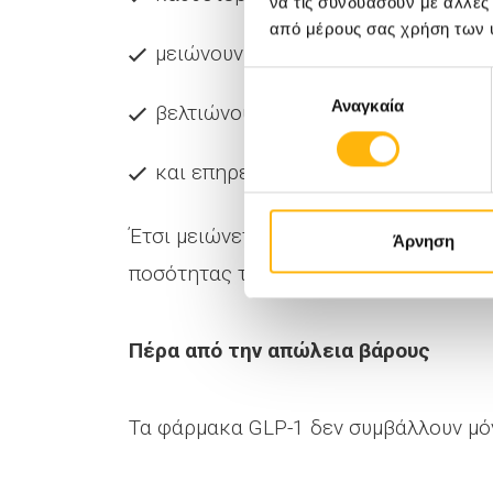
να τις συνδυάσουν με άλλες
από μέρους σας χρήση των 
μειώνουν τη θερμιδική πρόσληψη,
Επιλογή
Αναγκαία
συγκατάθεσης
βελτιώνουν τον γλυκαιμικό έλεγχο,
και επηρεάζουν τα κέντρα πείνας κ
Έτσι μειώνεται η έντονη επιθυμία για
Άρνηση
ποσότητας των γευμάτων.
Πέρα από την απώλεια βάρους
Τα φάρμακα GLP-1 δεν συμβάλλουν μό