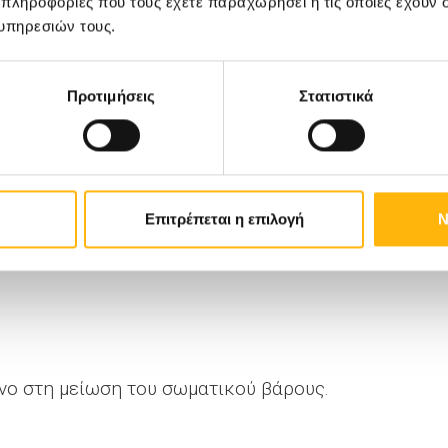
 πληροφορίες που τους έχετε παραχωρήσει ή τις οποίες έχουν σ
υπηρεσιών τους.
Προτιμήσεις
Στατιστικά
αι ανταμοιβής στον εγκέφαλο.
 τροφή και διευκολύνεται ο έλεγχος της
Επιτρέπεται η επιλογή
Ν
νο στη μείωση του σωματικού βάρους.