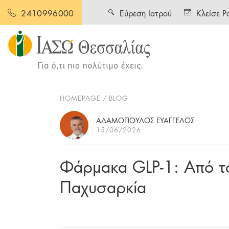
Εύρεση Ιατρού
Κλείσε Ρ
2410996000
HOMEPAGE
BLOG
ΑΔΑΜΟΠΟΥΛΟΣ ΕΥΑΓΓΕΛΟΣ
15/06/2026
Φάρμακα GLP-1: Από τ
Παχυσαρκία