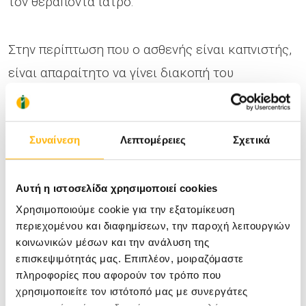
τον θεράποντα ιατρό.
Στην περίπτωση που ο ασθενής είναι καπνιστής,
είναι απαραίτητο να γίνει διακοπή του
καπνίσματος και να προστεθούν εισπνεόμενα
βρογχοδιασταλτικά και βλεννολυτικά φάρμακα.
Συναίνεση
Λεπτομέρειες
Σχετικά
Η πλειοψηφία των ασθενών θα αρχίσει να
βελτιώνεται άμεσα με την λήψη των φαρμάκων
Αυτή η ιστοσελίδα χρησιμοποιεί cookies
Χρησιμοποιούμε cookie για την εξατομίκευση
αλλά η ίαση της πνευμονίας θα γίνει περίπου σε
περιεχομένου και διαφημίσεων, την παροχή λειτουργιών
30-40 ημέρες. Μετά από αυτό το χρονικό
κοινωνικών μέσων και την ανάλυση της
διάστημα θα πρέπει να γίνει επανάληψη της
επισκεψιμότητάς μας. Επιπλέον, μοιραζόμαστε
πληροφορίες που αφορούν τον τρόπο που
ακτινογραφίας θώρακος.
χρησιμοποιείτε τον ιστότοπό μας με συνεργάτες