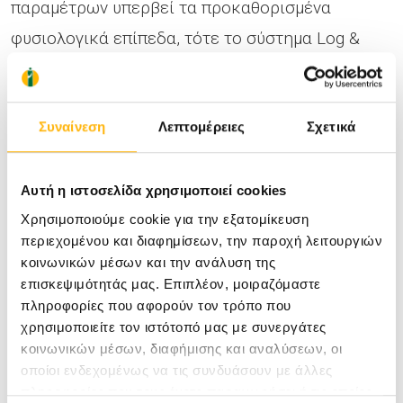
παραμέτρων υπερβεί τα προκαθορισμένα
φυσιολογικά επίπεδα, τότε το σύστημα Log &
Guard εκπέμπει συναγερμό με οπτικά και
ακουστικά μέσα και στέλνει άμεσα ενημερωτικό
Συναίνεση
Λεπτομέρειες
Σχετικά
μήνυμα στο εξειδικευμένο προσωπικό. Έτσι
διασφαλίζεται η απρόσκοπτη λειτουργία του
εργαστηρίου σε καθημερινή βάση.
Αυτή η ιστοσελίδα χρησιμοποιεί cookies
Χρησιμοποιούμε cookie για την εξατομίκευση
περιεχομένου και διαφημίσεων, την παροχή λειτουργιών
Η αποτελεσματικότητα ενός εργαστηρίου, όμως,
κοινωνικών μέσων και την ανάλυση της
δεν μπορεί να διασφαλιστεί αν δεν στελεχώνεται
επισκεψιμότητάς μας. Επιπλέον, μοιραζόμαστε
πληροφορίες που αφορούν τον τρόπο που
από τους κατάλληλους ανθρώπους. Η
χρησιμοποιείτε τον ιστότοπό μας με συνεργάτες
επιστημονική κατάρτιση του προσωπικού, σε
κοινωνικών μέσων, διαφήμισης και αναλύσεων, οι
οποίοι ενδεχομένως να τις συνδυάσουν με άλλες
συνδυασμό με την ειλικρινή αγάπη τους γι’ αυτή
πληροφορίες που τους έχετε παραχωρήσει ή τις οποίες