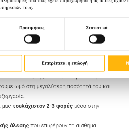
 πληροφορίες που τους έχετε παραχωρήσει ή τις οποίες έχουν σ
α, αλλά τη γενικότερη εγκράτειά μας.
υπηρεσιών τους.
τος:
μαγειρεύουμε στον ατμό, στο φούρνο,
το τηγάνι.
Προτιμήσεις
Στατιστικά
ο στην καθημερινότητά μας:
οφείλει να είναι
ίδων φρούτων και λαχανικών
καθημερινά.
Επιτρέπεται η επιλογή
Ν
 γεύματά μας .
δύο κουταλιές της σούπας ανά μερίδα ή ανά
έτουμε ωμό στη μεγαλύτερη ποσότητά του και
ξεργασία.
α μας
τουλάχιστον 2-3 φορές
μέσα στην
ικής άλεσης
που επιφέρουν το αίσθημα