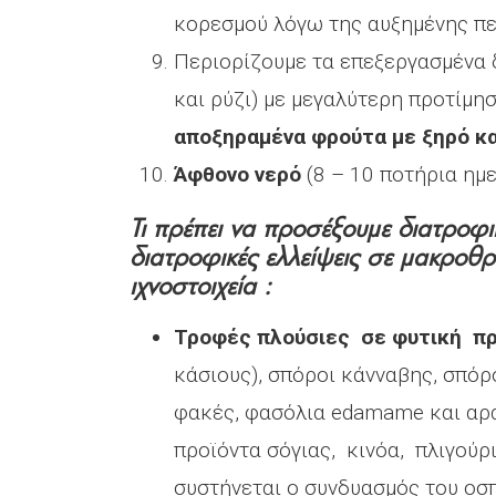
κορεσμού λόγω της αυξημένης περ
Περιορίζουμε τα επεξεργασμένα 
και ρύζι) με μεγαλύτερη προτίμ
αποξηραμένα φρούτα με ξηρό κ
Άφθονο νερό
(8 – 10 ποτήρια ημ
Τι πρέπει να προσέξουμε διατροφ
διατροφικές ελλείψεις σε μακροθρε
ιχνοστοιχεία :
Τροφές πλούσιες σε φυτική π
κάσιους), σπόροι κάνναβης, σπόρο
φακές, φασόλια edamame και αρα
προϊόντα σόγιας, κινόα, πλιγούρ
συστήνεται ο συνδυασμός του οσπ