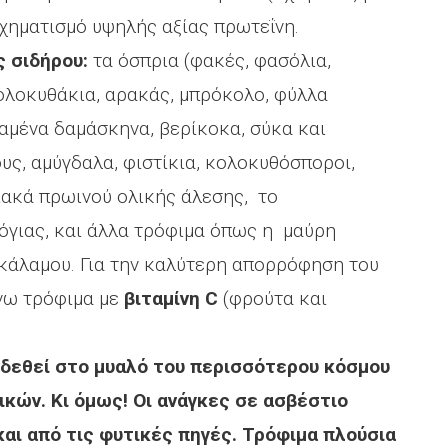
 σχηματισμό υψηλής αξίας πρωτεΐνη.
 σιδήρου:
τα όσπρια (φακές, φασόλια,
 κολοκυθάκια, αρακάς, μπρόκολο, φύλλα
αμένα δαμάσκηνα, βερίκοκα, σύκα και
ους, αμύγδαλα, φιστίκια, κολοκυθόσποροι,
ιακά πρωινού ολικής άλεσης, το
όγιας, και άλλα τρόφιμα όπως η μαύρη
κάλαμου. Για την καλύτερη απορρόφηση του
νω τρόφιμα με
βιταμίνη
C
(φρούτα και
δεθεί στο μυαλό του περισσότερου κόσμου
κών. Κι όμως! Οι ανάγκες σε ασβέστιο
αι από τις φυτικές πηγές. Τρόφιμα πλούσια