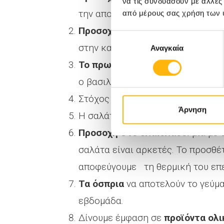
να τις συνδυάσουν με άλλες
την αποχή από μεμονωμένα τρόφιμ
από μέρους σας χρήση των 
Προσοχή στον τρόπο μαγειρέμα
Επιλογή
στην κατσαρόλα και αποφεύγουμε 
Αναγκαία
συγκατάθεσης
Το πρωινό έχει πρωταρχικό ρόλ
ο βασιλιάς των γευμάτων μας.
Στόχος μας η κατανάλωση
5 μερ
Άρνηση
Η σαλάτα δεν λείπει από τα κύρια
Προσοχή στο ελαιόλαδο:
μία με 
σαλάτα είναι αρκετές. Το προσθ
αποφεύγουμε τη θερμική του επε
Τα όσπρια
να αποτελούν το γεύμ
εβδομάδα.
Δίνουμε έμφαση σε
προϊόντα ολ