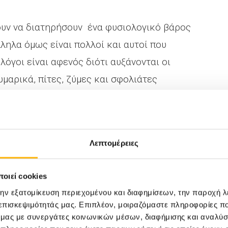
ουν να διατηρήσουν ένα φυσιολογικό βάρος
ληλα όμως είναι πολλοί και αυτοί που
λόγοι είναι αφενός διότι αυξάνονται οι
μαρικά, πίτες, ζύμες και σφολιάτες
αι αφετέρου διότι σε συνδυασμό με την
ιάστημα γίνεται όλο και πιο στενή η επαφή με
χνά τσιμπολογήματα μέσα στην ημέρα.
Λεπτομέρειες
θήσουμε ορισμένες βασικές συμβουλές καθ’
οιεί cookies
την εξατομίκευση περιεχομένου και διαφημίσεων, την παροχή 
 επισκεψιμότητάς μας. Επιπλέον, μοιραζόμαστε πληροφορίες π
ό μας με συνεργάτες κοινωνικών μέσων, διαφήμισης και αναλύσ
 φαγητού
: η νηστεία υπαγορεύει όχι απλώς