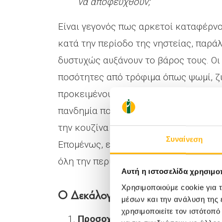
να αποφευχθούν;
Είναι γεγονός πως αρκετοί καταφέρν
κατά την περίοδο της νηστείας, παράλ
δυστυχώς αυξάνουν το βάρος τους. Οι 
ποσότητες από τρόφιμα όπως ψωμί, ζυ
προκειμένου να επέλθει ο κορεσμός κ
πανδημία που βιώνουμε όλο αυτό το δ
την κουζίνα που τελικά οδηγεί σε συ
Συναίνεση
Επομένως, είναι σημαντικό να ακολου
όλη την περίοδο αυτή.
Αυτή η ιστοσελίδα χρησιμοπ
Χρησιμοποιούμε cookie για 
Ο Δεκάλογος της νηστείας:
μέσων και την ανάλυση της
χρησιμοποιείτε τον ιστότοπ
Προσοχή στην υπερκατανάλωση