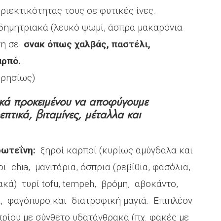
ιεκτικότητας τους σε φυτικές ίνες.
δημητριακά (λευκό ψωμί, άσπρα μακαρόνια
ηση σε
σνακ όπως χαλβάς, παστέλι,
αρπό.
ερησίως)
ικά προκειμένου να αποφύγουμε
πτικά, βιταμίνες, μέταλλα και
ρωτεΐνη:
ξηροί καρποί (κυρίως αμύγδαλα και
ι chia, μανιτάρια, όσπρια (ρεβίθια, φασόλια,
κά) τυρί tofu, tempeh, βρόμη, αβοκάντο,
ι, φαγόπυρο και διατροφική μαγιά. Επιπλέον
ρίου με σύνθετο υδατάνθρακα (πχ. φακές με