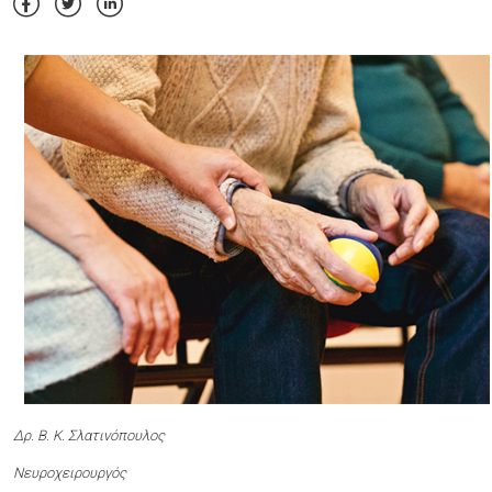
Δρ. Β. Κ. Σλατινόπουλος
Νευροχειρουργός