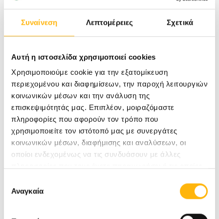
αρτηριοσκληρυντικών και εύθρυπτων αγγείων. Η
υπαραχνοειδής αιμορραγία πρέπει να
Συναίνεση
Λεπτομέρειες
Σχετικά
αντιμετωπιστεί νοσοκομειακά σε
Νευροχειρουργική Κλινική με υψηλότατο
Αυτή η ιστοσελίδα χρησιμοποιεί cookies
επιστημονικό επίπεδο και έμπειρο ιατρικό και
Χρησιμοποιούμε cookie για την εξατομίκευση
νοσηλευτικό προσωπικό.
περιεχομένου και διαφημίσεων, την παροχή λειτουργιών
κοινωνικών μέσων και την ανάλυση της
επισκεψιμότητάς μας. Επιπλέον, μοιραζόμαστε
β) Ενδοεγκεφαλικές διάχυτες αιμορραγίες.
πληροφορίες που αφορούν τον τρόπο που
χρησιμοποιείτε τον ιστότοπό μας με συνεργάτες
κοινωνικών μέσων, διαφήμισης και αναλύσεων, οι
Παρουσιάζονται κυρίως σε άτομα με ήδη κακή
οποίοι ενδεχομένως να τις συνδυάσουν με άλλες
πληροφορίες που τους έχετε παραχωρήσει ή τις οποίες
υγεία:
έχουν συλλέξει σε σχέση με την από μέρους σας χρήση
Επιλογή
των υπηρεσιών τους.
Αναγκαία
συγκατάθεσης
Υπέρταση (άνω των 160 mm Hg)