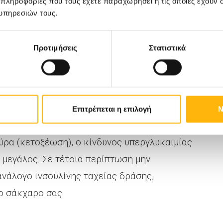
 πληροφορίες που τους έχετε παραχωρήσει ή τις οποίες έχουν σ
υπηρεσιών τους.
 την άσκηση είναι επιβεβλημένη. Η
Προτιμήσεις
Στατιστικά
δηλωθεί όταν το άτομο έχει παραλείψει ή
νης ή εάν πάσχει από μία φλεγμονή, την
μπύρετες καταστάσεις κτλ.).
Επιτρέπεται η επιλογή
Ν
ση είναι πάνω από 300 mg/dl ή πάνω από 250
ύρα (κετοξέωση), ο κίνδυνος υπεργλυκαιμίας
 μεγάλος. Σε τέτοια περίπτωση μην
ανάλογο ινσουλίνης ταχείας δράσης,
ο σάκχαρο σας.