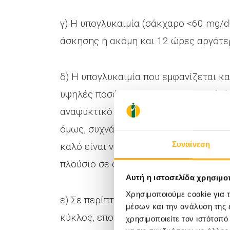
γ) Η υπογλυκαιμία (σάκχαρο <60 mg/dl
άσκησης ή ακόμη και 12 ώρες αργότε
δ) Η υπογλυκαιμία που εμφανίζεται κα
υψηλές ποσότητες υδατανθράκων (πάν
αναψυκτικό με ζάχαρη, 2-3 καραμέλες,
όμως, συχνά η υπογλυκαιμία επανέρχε
Συναίνεση
καλό είναι να καταναλώνεται 15 λεπτ
πλούσιο σε σύνθετους υδατάνθρακες, 
Αυτή η ιστοσελίδα χρησιμοπ
Χρησιμοποιούμε cookie για 
ε) Σε περίπτωση επανειλημμένων υπο
μέσων και την ανάλυση της
κύκλος, επομένως το άτομο πρέπει να
χρησιμοποιείτε τον ιστότοπ