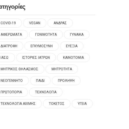
ατηγορίες
COVID-19
VEGAN
ΑΝΔΡΑΣ
ΑΦΙΕΡΩΜΑΤΑ
ΓΟΝΙΜΟΤΗΤΑ
ΓΥΝΑΙΚΑ
ΔΙΑΤΡΟΦΗ
ΕΓΚΥΜΟΣΥΝΗ
ΕΥΕΞΙΑ
ΙΑΣΩ
ΙΣΤΟΡΙΕΣ ΙΑΤΡΩΝ
ΚΑΙΝΟΤΟΜΙΑ
ΜΗΤΡΙΚΟΣ ΘΗΛΑΣΜΟΣ
ΜΗΤΡΟΤΗΤΑ
ΝΕΟΓΕΝΝΗΤΟ
ΠΑΙΔΙ
ΠΡΟΛΗΨΗ
ΠΡΩΤΟΠΟΡΙΑ
ΤΕΧΝΟΛΟΓΙΑ
ΤΕΧΝΟΛΟΓΙΑ ΑΙΧΜΗΣ
ΤΟΚΕΤΟΣ
ΥΓΕΙΑ