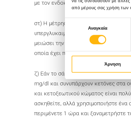
να τις συνδυάσουν με άλλες
με τον ενδοκρινολόγο του.
από μέρους σας χρήση των 
Επιλογή
στ) Η μέτρηση του σακχάρου πριν από
Αναγκαία
συγκατάθεσης
υπεργλυκαιμία είναι πιθανότερο να εκ
μειώσει την προηγούμενη δόση ινσουλί
οποία έχει παραμελήσει (π.χ. γρίπη, ε
Άρνηση
ζ) Εάν το σάκχαρο πριν από την άσκη
mg/dl και συνυπάρχουν κετόνες στα ο
και κετοξεωτικού κώματος είναι πολύ
ασκηθείτε, αλλά χρησιμοποιήστε ένα 
περιμένετε 1 ώρα και ξαναμετρήστε τ