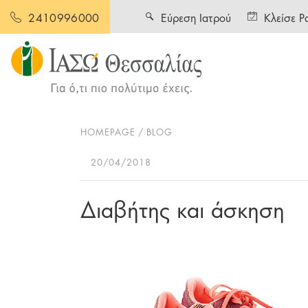
Εύρεση Ιατρού
Κλείσε Ρ
2410996000
HOMEPAGE
BLOG
20/04/2018
Διαβήτης και άσκηση