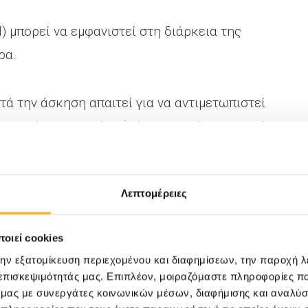
) μπορεί να εμφανιστεί στη διάρκεια της
ρα.
τά την άσκηση απαιτεί για να αντιμετωπιστεί
ω από 50 γραμμάρια), όπως 1/2 έως 1 κουτί
 1 μικρό κουτί φυσικό χυμό, κτλ. Επειδή,
ται και μάλιστα σε σύντομο χρονικό διάστημα,
Λεπτομέρειες
ά αργότερα ένα δεύτερο ελαφρύ γεύμα,
όπως φρούτο, ξηροί καρποί κτλ.
οιεί cookies
την εξατομίκευση περιεχομένου και διαφημίσεων, την παροχή 
γλυκαιμιών δημιουργείται ένας φαύλος
 επισκεψιμότητάς μας. Επιπλέον, μοιραζόμαστε πληροφορίες π
 διακόψει την άσκηση και να επικοινωνήσει
ό μας με συνεργάτες κοινωνικών μέσων, διαφήμισης και αναλύσ