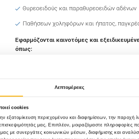
Θυρεοειδούς και παραθυρεοειδών αδένων
Παθήσεων χοληφόρων και ήπατος, παγκρέα
Εφαρμόζονται καινοτόμες και εξειδικευμέν
όπως:
Λαπαροσκοπική ενδοκοιλιακή αποκατάστα
Λαπαροσκοπική υποδόρια αποκατάσταση κ
Λεπτομέρειες
Λαπαροσκοπική ολική εξωπεριτοναϊκή απ
μέθοδο TEP (Totally ExtraPeritoneal)
οιεί cookies
Λαπαροσκοπική ολική εξωπεριτοναϊκή απ
την εξατομίκευση περιεχομένου και διαφημίσεων, την παροχή 
 επισκεψιμότητάς μας. Επιπλέον, μοιραζόμαστε πληροφορίες π
μέθοδο e-TEP (Totally ExtraPeritoneal)
ό μας με συνεργάτες κοινωνικών μέσων, διαφήμισης και αναλύσ