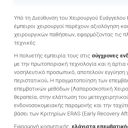
Υπό τη Διεύθυνση του Χειρουργού Ευάγγελου 
έμπειροι χειρουργοί παρέχουν αξιολόγηση κα
χειρουργικών παθήσεων, εφαρμόζοντας τις π
τεχνικές.
Η πολυετής εμπειρία τους στις
σύγχρονες εν
με την πρωτοποριακή τεχνολογία και η άρτια 
νοσηλευτικό προσωπικό, αποτελούν εγγύηση γ
περιστατικού
.
Η πραγματοποίηση των επεμβά
επεμβατικών μεθόδων (Λαπαροσκοπική Χειρου
θεραπεία, στην ελάττωση του μετεγχειρητικού
ενδονοσοκομειακής παραμονής και την ταχύτ
βάσει των Κριτηρίων ΕRAS (Early Recovery Afte
Εφαρμογή κοσμητικής,
ελάχιστα επεμβατική