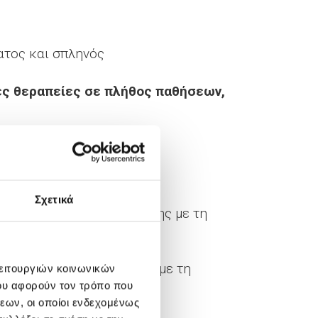
τος και σπληνός
ες θεραπείες σε πλήθος παθήσεων,
ση βουβωνοκήλης (TAPP)
οιλιοκήλης (SCOLA-REPA)
Σχετικά
οκατάσταση βουβωνοκήλης με τη
οκατάσταση κοιλιοκήλης με τη
λειτουργιών κοινωνικών
ου αφορούν τον τρόπο που
εων, οι οποίοι ενδεχομένως