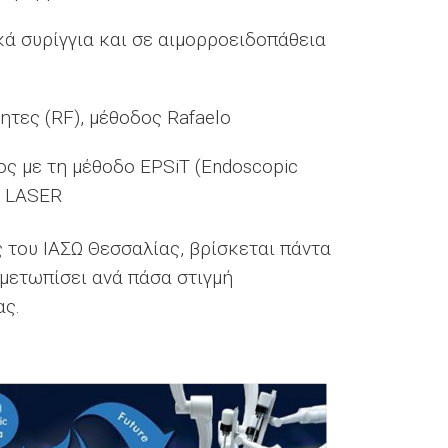
κά συρίγγια και σε αιμορροειδοπάθεια
τες (RF), μέθοδος Rafaelo
ς με τη μέθοδο EPSiT (Endoscopic
η LASER
ς του ΙΑΣΩ Θεσσαλίας, βρίσκεται πάντα
ιμετωπίσει ανά πάσα στιγμή
ας.