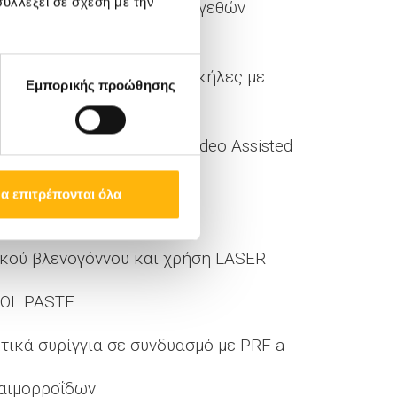
υλλέξει σε σχέση με την
 Stoppa αποκατάσταση ευμεγεθών
OTOX σε μετεγχειρητικές κήλες με
Εμπορικής προώθησης
ν με τη μέθοδο VAΑFT (Video Assisted
α επιτρέπονται όλα
T
ικού βλενογόννου και χρήση LASER
COL PASTE
ικά συρίγγια σε συνδυασμό με PRF-a
ν αιμορροΐδων