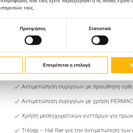
 πληροφορίες που τους έχετε παραχωρήσει ή τις οποίες έχουν σ
Tranversus Abdominis Release (TAR)-Rives
υπηρεσιών τους.
χασμάτων κοιλιακού τοιχώματος
Χρήση σταδιακού πνευμοπεριτόναιου και B
Προτιμήσεις
Στατιστικά
μεγάλη απώλεια μυικής επιφάνειας
Ενδοσκοπική θεραπεία πρωκτικών συριγγίω
Fistula Treatment)
Επιτρέπεται η επιλογή
Ν
Αντιμετώπιση συριγγίων με την μέθοδο LIF
Aντιμετώπιση συριγγίων με προώθηση ορθ
Αντιμετώπιση συριγγίων με χρήση PERMA
Χρήση μεσεγχυματικών κυττάρων για πρωκτ
Trilogy – Hal Rar για την αντιμετώπιση τω