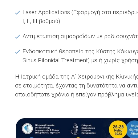
Laser Applications (Εφαρμογή στα περιεδρι
I, II, ΙII βαθμού)
Αντιμετώπιση αιμορροΐδων με ραδιοσυχνότη
Ενδοσκοπική θεραπεία της Κύστης Κόκκυγο
Sinus Pilonidal Treatment) με ή χωρίς χρήσ
Η Ιατρική ομάδα της Α΄ Χειρουργικής Κλινική
σε ετοιμότητα, έχοντας τη δυνατότητα να αντ
οποιοδήποτε χρόνιο ή επείγον πρόβλημα υγεί