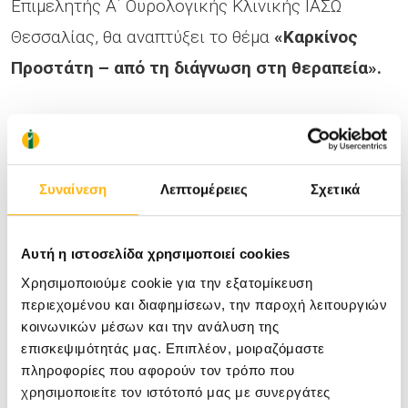
Επιμελητής Α΄ Ουρολογικής Κλινικής ΙΑΣΩ
Θεσσαλίας, θα αναπτύξει το θέμα
«Καρκίνος
Προστάτη – από τη διάγνωση στη θεραπεία».
Ο
Δημήτριος Καραγιάννης
, Ουρολόγος
Χειρουργός, Αναπληρωτής Διευθυντής Α΄
Συναίνεση
Λεπτομέρειες
Σχετικά
Ουρολογικής Κλινικής ΙΑΣΩ Θεσσαλίας, θα
μιλήσει για τη
«Λιθίαση ουροποιητικού –
Σύγχρονες, ελάχιστα επεμβατικές λύσεις».
Αυτή η ιστοσελίδα χρησιμοποιεί cookies
Χρησιμοποιούμε cookie για την εξατομίκευση
περιεχομένου και διαφημίσεων, την παροχή λειτουργιών
Ο
Κωνσταντίνος Σκριάπας
, Ουρολόγος
κοινωνικών μέσων και την ανάλυση της
Χειρουργός, Διευθυντής Α΄ Ουρολογικής
επισκεψιμότητάς μας. Επιπλέον, μοιραζόμαστε
πληροφορίες που αφορούν τον τρόπο που
Κλινικής ΙΑΣΩ Θεσσαλίας, θα παρουσιάσει τις
χρησιμοποιείτε τον ιστότοπό μας με συνεργάτες