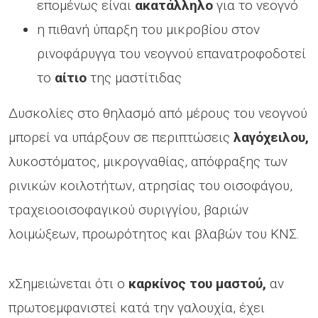
επομένως είναι
ακατάλληλο
για το νεογνό
η πιθανή ύπαρξη του μικροβίου στον
ρινοφάρυγγα του νεογνού επανατροφοδοτεί
το
αίτιο
της μαστίτιδας
Δυσκολίες στο θηλασμό από μέρους του νεογνού
μπορεί να υπάρξουν σε περιπτώσεις
λαγόχειλου,
λυκοστόματος, μικρογναθίας, απόφραξης των
ρινικών κοιλοτήτων, ατρησίας του οισοφάγου,
τραχειοοισοφαγικού συριγγίου, βαριών
λοιμώξεων, προωρότητος και βλαβών του ΚΝΣ.
xΣημειώνεται ότι ο
καρκίνος του μαστού,
αν
πρωτοεμφανιστεί κατά την γαλουχία, έχει