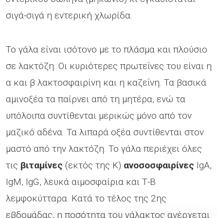
σιγά-σιγά η εντερική χλωρίδα.
Το γάλα είναι ισότονο με το πλάσμα και πλούσιο
σε λακτόζη. Οι κυριότερες πρωτεΐνες του είναι η
α και β λακτοσφαιρίνη και η καζεΐνη. Τα βασικά
αμινοξέα τα παίρνει από τη μητέρα, ενώ τα
υπόλοιπα συντίθενται μερικώς μόνο από τον
μαζικό αδένα. Τα λιπαρά οξέα συντίθενται στον
μαστό από την λακτόζη. Το γάλα περιέχει όλες
τις
βιταμίνες
(εκτός της Κ)
ανοσοσφαιρίνες
IgA,
IgM, IgG, λευκά αιμοσφαίρια και Τ-Β
λεμφοκύτταρα. Κατά το τέλος της 2ης
εβδομάδας, η ποσότητα του γάλακτος ανέρχεται