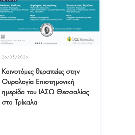
29/04/2
ΙΑΣΩ 
Επιστη
2025
αορτι
26/05/2026
παθοφ
σύγχρ
Καινοτόμες θεραπείες στην
αντιμ
Ουρολογία Επιστημονική
ημερίδα του ΙΑΣΩ Θεσσαλίας
στα Τρίκαλα