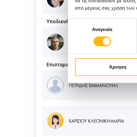
να τις συνδυάσουν με άλλες
από μέρους σας χρήση των 
Υποδιευθυντής
Επιλογή
Αναγκαία
συγκατάθεσης
ΓΕΩΡΓΙΑΔΗΣ ΙΟΡΔΑΝΗΣ
Επιστημονικοί Συνεργάτες
Άρνηση
ΠΕΤΡΙΔΗΣ ΕΜΜΑΝΟΥΗΛ
ΧΑΡΙΣΙΟΥ ΚΛΕΟΝΙΚΗ-ΜΑΡΙΑ