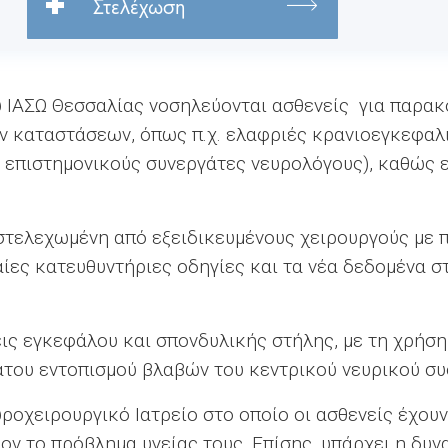
Στελέχωση
υ ΙΑΣΩ Θεσσαλίας νοσηλεύονται ασθενείς για παρακ
 καταστάσεων, όπως π.χ. ελαφριές κρανιοεγκεφαλ
 επιστημονικούς συνεργάτες νευρολόγους), καθώς ε
στελεχωμένη από εξειδικευμένους χειρουργούς με π
αίες κατευθυντήριες οδηγίες και τα νέα δεδομένα σ
ις εγκεφάλου και σπονδυλικής στήλης, με τη χρήση
του εντοπισμού βλαβών του κεντρικού νευρικού σ
ροχειρουργικό Ιατρείο στο οποίο οι ασθενείς έχουν
ον το πρόβλημα υγείας τους. Επίσης, υπάρχει η δυν