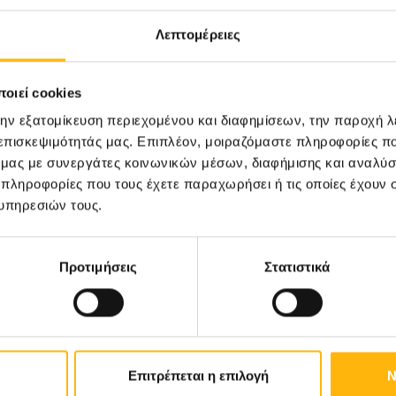
Λεπτομέρειες
οιεί cookies
την εξατομίκευση περιεχομένου και διαφημίσεων, την παροχή 
 επισκεψιμότητάς μας. Επιπλέον, μοιραζόμαστε πληροφορίες π
ό μας με συνεργάτες κοινωνικών μέσων, διαφήμισης και αναλύσ
 πληροφορίες που τους έχετε παραχωρήσει ή τις οποίες έχουν σ
υπηρεσιών τους.
Προτιμήσεις
Στατιστικά
08/07/2026
Το ΙΑΣΩ Θεσσαλίας
πραγματοποίησε την
καθιερωμένη καλοκαιρινή
Επιτρέπεται η επιλογή
Ν