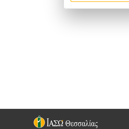
νη
ΌΜΙΛΟΣ