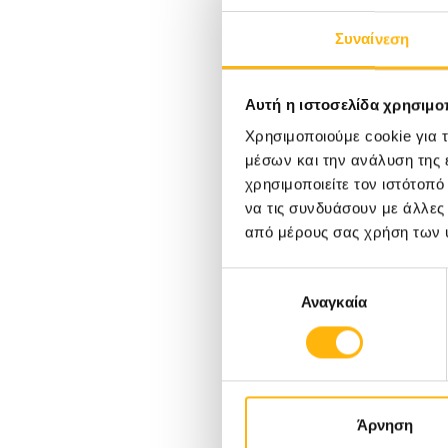
Συναίνεση
Αυτή η ιστοσελίδα χρησιμοπ
Χρησιμοποιούμε cookie για 
31/03/2026
μέσων και την ανάλυση της
Το διεθνές σεμινάριο Basic
χρησιμοποιείτε τον ιστότοπ
να τις συνδυάσουν με άλλες
Surgical Skills (BSS) στο ΙΑΣΩ
από μέρους σας χρήση των 
Θεσσαλίας συνεχίζει δυναμικά
Επιλογή
από το 2012 με αυξημένη
Αναγκαία
συγκατάθεσης
ευρωπαϊκή συμμετοχή
ια την
Άρνηση