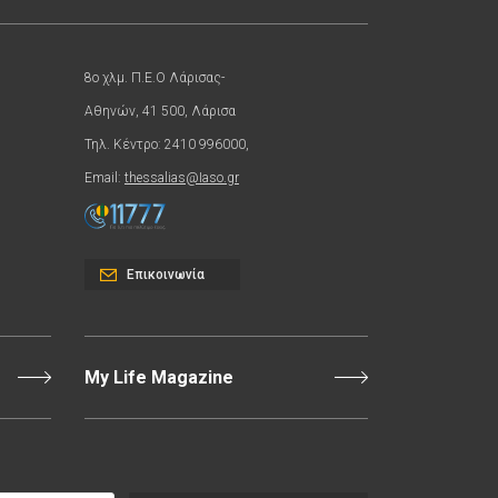
8ο χλμ. Π.Ε.Ο Λάρισας-
Αθηνών, 41 500, Λάρισα
Τηλ. Κέντρο: 2410 996000,
Email:
thessalias@Iaso.gr
Επικοινωνία
My Life Magazine