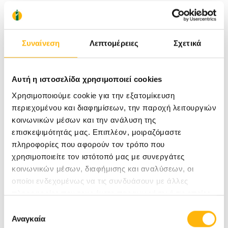
Συναίνεση
Λεπτομέρειες
Σχετικά
Αυτή η ιστοσελίδα χρησιμοποιεί cookies
Χρησιμοποιούμε cookie για την εξατομίκευση
περιεχομένου και διαφημίσεων, την παροχή λειτουργιών
κοινωνικών μέσων και την ανάλυση της
επισκεψιμότητάς μας. Επιπλέον, μοιραζόμαστε
πληροφορίες που αφορούν τον τρόπο που
χρησιμοποιείτε τον ιστότοπό μας με συνεργάτες
κοινωνικών μέσων, διαφήμισης και αναλύσεων, οι
οποίοι ενδεχομένως να τις συνδυάσουν με άλλες
πληροφορίες που τους έχετε παραχωρήσει ή τις οποίες
έχουν συλλέξει σε σχέση με την από μέρους σας χρήση
Επιλογή
των υπηρεσιών τους.
Αναγκαία
συγκατάθεσης