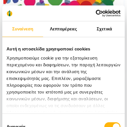
Συναίνεση
Λεπτομέρειες
Σχετικά
Αυτή η ιστοσελίδα χρησιμοποιεί cookies
Τεύχος 36
Χρησιμοποιούμε cookie για την εξατομίκευση
Δείτε το τεύχος
περιεχομένου και διαφημίσεων, την παροχή λειτουργιών
κοινωνικών μέσων και την ανάλυση της
επισκεψιμότητάς μας. Επιπλέον, μοιραζόμαστε
πληροφορίες που αφορούν τον τρόπο που
χρησιμοποιείτε τον ιστότοπό μας με συνεργάτες
κοινωνικών μέσων, διαφήμισης και αναλύσεων, οι
οποίοι ενδεχομένως να τις συνδυάσουν με άλλες
πληροφορίες που τους έχετε παραχωρήσει ή τις οποίες
έχουν συλλέξει σε σχέση με την από μέρους σας χρήση
Επιλογή
των υπηρεσιών τους.
Αναγκαία