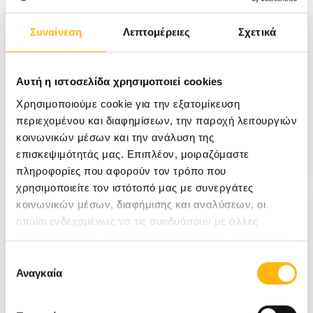
Συναίνεση
Λεπτομέρειες
Σχετικά
Αυτή η ιστοσελίδα χρησιμοποιεί cookies
Χρησιμοποιούμε cookie για την εξατομίκευση
περιεχομένου και διαφημίσεων, την παροχή λειτουργιών
Τεύχος 36
κοινωνικών μέσων και την ανάλυση της
Δείτε το τεύχος
επισκεψιμότητάς μας. Επιπλέον, μοιραζόμαστε
πληροφορίες που αφορούν τον τρόπο που
χρησιμοποιείτε τον ιστότοπό μας με συνεργάτες
κοινωνικών μέσων, διαφήμισης και αναλύσεων, οι
οποίοι ενδεχομένως να τις συνδυάσουν με άλλες
πληροφορίες που τους έχετε παραχωρήσει ή τις οποίες
έχουν συλλέξει σε σχέση με την από μέρους σας χρήση
Επιλογή
των υπηρεσιών τους.
Αναγκαία
συγκατάθεσης