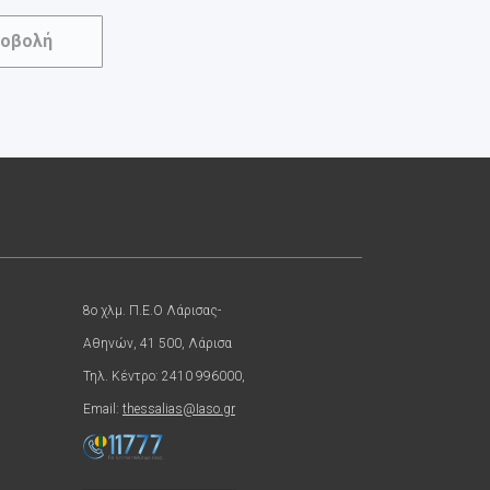
οβολή
8ο χλμ. Π.Ε.Ο Λάρισας-
Αθηνών, 41 500, Λάρισα
Τηλ. Κέντρο: 2410 996000,
Email:
thessalias@Iaso.gr