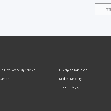
Υπ
κή-Γυναικολογική Κλινική
Ευκαιρίες Καριέρας
Κλινική
Medical Directory
Τιμοκατάλογος