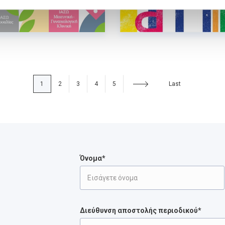
1
2
3
4
5
Last
Όνομα*
Διεύθυνση αποστολής περιοδικού*