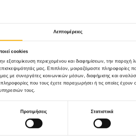
ανάνηψη του Χειρουργείου, μετά το πέρας της Καισα
σηλευτικό προσωπικό, μέχρι να κριθεί ότι είναι 
Λεπτομέρειες
εφικτός ο θηλασμός και οι μαίες μας είναι πάντα 
οιεί cookies
 αποτελεί εμπόδιο στην πρώτη και άμεση επαφή με τ
την εξατομίκευση περιεχομένου και διαφημίσεων, την παροχή 
 επισκεψιμότητάς μας. Επιπλέον, μοιραζόμαστε πληροφορίες π
ό μας με συνεργάτες κοινωνικών μέσων, διαφήμισης και αναλύσ
 πληροφορίες που τους έχετε παραχωρήσει ή τις οποίες έχουν σ
υπηρεσιών τους.
Προτιμήσεις
Στατιστικά