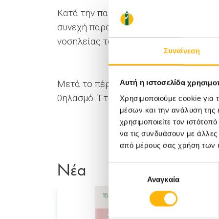
Κατά την παραμονή της μητέρας στην 
συνεχή παρακολούθηση από έμπειρο νο
νοσηλείας τους.
Συναίνεση
Μετά το πέρας της Καισαρικής, είναι 
Αυτή η ιστοσελίδα χρησιμοπ
θηλασμό. Έτσι, η Καισαρική τομή δεν
Χρησιμοποιούμε cookie για 
μέσων και την ανάλυση της
χρησιμοποιείτε τον ιστότοπ
να τις συνδυάσουν με άλλες
από μέρους σας χρήση των 
Νέα
Επιλογή
Αναγκαία
συγκατάθεσης