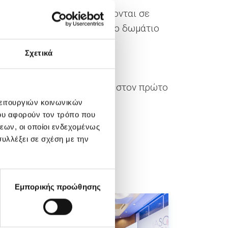
ρικής, οι λεχωίδες βρίσκονται σε
ασφαλές να μεταφερθούν στο δωμάτιο
Σχετικά
κοντά σας να σας βοηθήσουν στον πρώτο
ο μωρό σας!
λειτουργιών κοινωνικών
ου αφορούν τον τρόπο που
εων, οι οποίοι ενδεχομένως
υλλέξει σε σχέση με την
Εμπορικής προώθησης