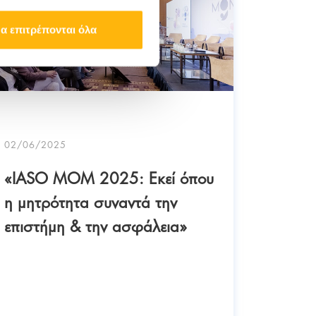
α επιτρέπονται όλα
02/06/2025
05/05/2
«IASO MOM 2025: Εκεί όπου
Το ΙΑ
η μητρότητα συναντά την
συμμε
επιστήμη & την ασφάλεια»
τα δω
χειρου
Υγείας
ΓΕΝΙΚ