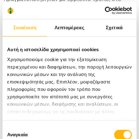
ακαδημαϊκό έτος 2023 -2024 , με φυσική
παρουσία στο χώρο του ΙΑΣΩ Θεσσαλίας αλλά
Συναίνεση
Λεπτομέρειες
Σχετικά
και διαδικτυακά, για τη διαρκή επιμόρφωση
τόσο του ιατρικού, όσο και του νοσηλευτικού
Αυτή η ιστοσελίδα χρησιμοποιεί cookies
προσωπικού, όπου 19 συνεργάτες ιατροί,
Χρησιμοποιούμε cookie για την εξατομίκευση
διαφόρων ειδικοτήτων, κάλυψαν μία ευρεία
περιεχομένου και διαφημίσεων, την παροχή λειτουργιών
γκάμα ιατρικών θεμάτων, υπό το συντονισμό
κοινωνικών μέσων και την ανάλυση της
επισκεψιμότητάς μας. Επιπλέον, μοιραζόμαστε
του
Πρόεδρου του Επιστημονικού Συμβουλίου
πληροφορίες που αφορούν τον τρόπο που
Αναισθησιολόγου Εντατικολόγου Δρ. Κομνού
χρησιμοποιείτε τον ιστότοπό μας με συνεργάτες
Απόστολου
.
κοινωνικών μέσων, διαφήμισης και αναλύσεων, οι
οποίοι ενδεχομένως να τις συνδυάσουν με άλλες
πληροφορίες που τους έχετε παραχωρήσει ή τις οποίες
έχουν συλλέξει σε σχέση με την από μέρους σας χρήση
Επιλογή
των υπηρεσιών τους.
Αναγκαία
συγκατάθεσης