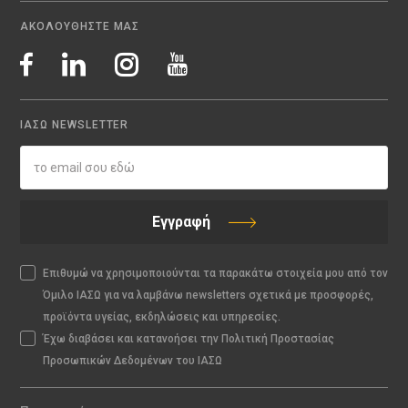
ΑΚΟΛΟΥΘΗΣΤΕ ΜΑΣ
ΙΑΣΩ NEWSLETTER
Εγγραφή
Επιθυμώ να χρησιμοποιούνται τα παρακάτω στοιχεία μου από τον
Όμιλο ΙΑΣΩ για να λαμβάνω newsletters σχετικά με προσφορές,
προϊόντα υγείας, εκδηλώσεις και υπηρεσίες.
Έχω διαβάσει και κατανοήσει την Πολιτική Προστασίας
Προσωπικών Δεδομένων του ΙΑΣΩ