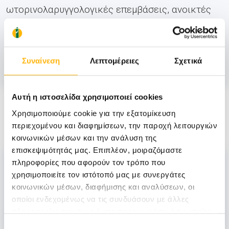
ωτορινολαρυγγολογικές επεμβάσεις, ανοικτές
και ενδοσκοπικές, ενηλίκων και παίδων (ώτων,
ρινός, παραρρινίων κόλπων, φάρυγγος,
λάρυγγος, σιελογόνων αδένων, τραχήλου).
Συναίνεση
Λεπτομέρειες
Σχετικά
Αυτή η ιστοσελίδα χρησιμοποιεί cookies
Στελέχωση
Χρησιμοποιούμε cookie για την εξατομίκευση
περιεχομένου και διαφημίσεων, την παροχή λειτουργιών
κοινωνικών μέσων και την ανάλυση της
Επιστημονικά υπεύθυνος
επισκεψιμότητάς μας. Επιπλέον, μοιραζόμαστε
πληροφορίες που αφορούν τον τρόπο που
χρησιμοποιείτε τον ιστότοπό μας με συνεργάτες
κοινωνικών μέσων, διαφήμισης και αναλύσεων, οι
ΚΟΛΤΣΙΔΟΠΟΥΛΟΣ ΠΕΤΡΟΣ
οποίοι ενδεχομένως να τις συνδυάσουν με άλλες
πληροφορίες που τους έχετε παραχωρήσει ή τις οποίες
έχουν συλλέξει σε σχέση με την από μέρους σας χρήση
Επιλογή