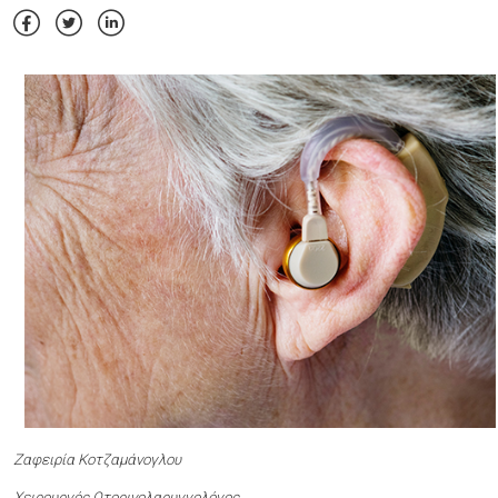
Ζαφειρία Κοτζαμάνογλου
Χειρουργός Ωτορινολαρυγγολόγος