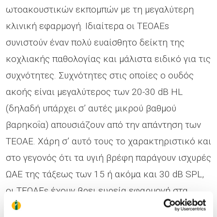
ωτοακουστικών εκπομπών με τη μεγαλύτερη
κλινική εφαρμογή. Ιδιαίτερα οι TEOAEs
συνιστούν έναν πολύ ευαίσθητο δείκτη της
κοχλιακής παθολογίας και μάλιστα ειδικό για τις
συχνότητες. Συχνότητες στις οποίες ο ουδός
ακοής είναι μεγαλύτερος των 20-30 dB HL
(δηλαδή υπάρχει σ’ αυτές μικρού βαθμού
βαρηκοΐα) απουσιάζουν από την απάντηση των
TEOAE. Χάρη σ’ αυτό τους το χαρακτηριστικό και
στο γεγονός ότι τα υγιή βρέφη παράγουν ισχυρές
ΩAE της τάξεως των 15 ή ακόμα και 30 dB SPL,
οι TEOAEs έχουν βρει ευρεία εφαρμογή στα
προγράμματα μαζικού ελέγχου (screening) ακοής