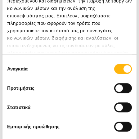
περιεχομένου και διαφημίσεων, την παροχή λειτουργιών
καρδιοχειρουργικής ομάδας καθώς και την
κοινωνικών μέσων και την ανάλυση της
συνεργασία καρδιοαναισθησιολόγων και
επισκεψιμότητάς μας. Επιπλέον, μοιραζόμαστε
εξειδικευμένου προσωπικού. Απαραίτητη
πληροφορίες που αφορούν τον τρόπο που
χρησιμοποιείτε τον ιστότοπό μας με συνεργάτες
προϋπόθεση είναι επίσης και η νοσηλεία των
κοινωνικών μέσων, διαφήμισης και αναλύσεων, οι
ασθενών σε εξειδικευμένη μονάδα εντατικής
οποίοι ενδεχομένως να τις συνδυάσουν με άλλες
πληροφορίες που τους έχετε παραχωρήσει ή τις οποίες
θεραπείας τουλάχιστον για τις πρώτες
έχουν συλλέξει σε σχέση με την από μέρους σας χρήση
Επιλογή
μετεγχειρητικές ώρες.
των υπηρεσιών τους.
Αναγκαία
συγκατάθεσης
Υπό γενική αναισθησία ο καρδιοχειρουργός
Προτιμήσεις
απομακρύνει την επασβεστωμένη βαλβίδα και
Στατιστικά
εμφυτεύει μια καινούργια μεταλλική ή
βιοπροσθετική βαλβίδα. Η πιθανότητα
Εμπορικής προώθησης
εμφάνισης σοβαρών επιπλοκών είναι χαμηλή