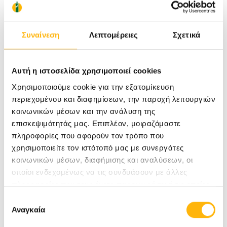
Στα Γονιδιακά Νοσήματα-Γενετικοί δείκτες
Στον Γενετικό έλεγχο υπογονιμότητα &
Συναίνεση
Λεπτομέρειες
Σχετικά
καθ’έξιν αποβολών
Την ίδια στιγμή, παρέχεται η υπηρεσία «Δείκτες
Αυτή η ιστοσελίδα χρησιμοποιεί cookies
Ευζωίας», που αφορά στην Προδιαθετική
Χρησιμοποιούμε cookie για την εξατομίκευση
Γονιδιωματική, δηλαδή στον προσδιορισμό
περιεχομένου και διαφημίσεων, την παροχή λειτουργιών
κοινωνικών μέσων και την ανάλυση της
συγκεκριμένων «αλλαγών» (μεταλλάξεων) στο
επισκεψιμότητάς μας. Επιπλέον, μοιραζόμαστε
DNA, που έχουν σχετιστεί με την εκδήλωση
πληροφορίες που αφορούν τον τρόπο που
χρησιμοποιείτε τον ιστότοπό μας με συνεργάτες
επιθυμητών ή μη επιθυμητών χαρακτηριστικών
κοινωνικών μέσων, διαφήμισης και αναλύσεων, οι
σε συγκεκριμένα βιολογικά συστήματα. Η έννοια
οποίοι ενδεχομένως να τις συνδυάσουν με άλλες
πληροφορίες που τους έχετε παραχωρήσει ή τις οποίες
των εξετάσεων Προδιαθετικής Γονιδιωματικής
έχουν συλλέξει σε σχέση με την από μέρους σας χρήση
Επιλογή
βασίζεται στον έγκαιρο εντοπισμό ατόμων-
των υπηρεσιών τους.
Αναγκαία
συγκατάθεσης
φορέων μεταλλάξεων αυξημένου κινδύνου, ώστε