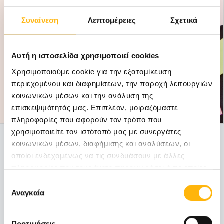
Συναίνεση
Λεπτομέρειες
Σχετικά
Αυτή η ιστοσελίδα χρησιμοποιεί cookies
Χρησιμοποιούμε cookie για την εξατομίκευση
περιεχομένου και διαφημίσεων, την παροχή λειτουργιών
κοινωνικών μέσων και την ανάλυση της
επισκεψιμότητάς μας. Επιπλέον, μοιραζόμαστε
πληροφορίες που αφορούν τον τρόπο που
χρησιμοποιείτε τον ιστότοπό μας με συνεργάτες
ΜΑΙΕΥΤΙΚΉ - ΓΥΝΑΙΚΟΛΟΓΙΚΉ
08/03/2020
κοινωνικών μέσων, διαφήμισης και αναλύσεων, οι
οποίοι ενδεχομένως να τις συνδυάσουν με άλλες
Παροχές για τη Γυναίκα σε προνομιακές
πληροφορίες που τους έχετε παραχωρήσει ή τις οποίες
τιμές
έχουν συλλέξει σε σχέση με την από μέρους σας χρήση
Επιλογή
των υπηρεσιών τους.
Αναγκαία
συγκατάθεσης
Με αφορμή την Παγκόσμια Ημέρα της
Γυναίκας στις 8/3/2020, το ΙΑΣΩ Θεσσαλία...
Προτιμήσεις