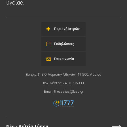
υγείας.
Περιοχή Ιατρών
Εκδηλώσεις
Επικοινωνία
8ο χλμ. Π.Ε.Ο Λάρισας- Αθηνών, 41 500, Λάρισα
Τηλ. Κέντρο: 2410 996000,
Email:
thessalias@Iaso.gr
Νέα - Δελτία Τύπου