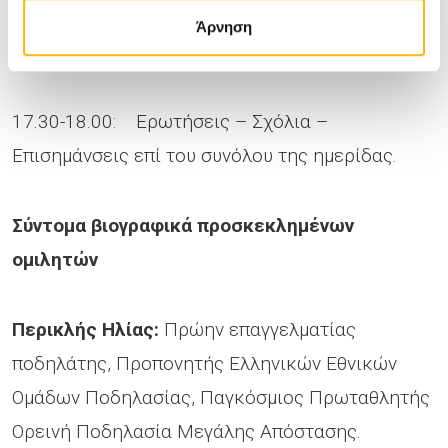
– Μετά τη Δύση της Αθλητικής Σταδιοδρομίας
:
Άρνηση
συζήτηση με συντονιστή τον
Περικλή Ηλία
.
17.30-18.00: Ερωτήσεις – Σχόλια –
Επισημάνσεις επί του συνόλου της ημερίδας.
Σύντομα βιογραφικά προσκεκλημένων
ομιλητών
Περικλής Ηλίας:
Πρώην επαγγελματίας
ποδηλάτης, Προπονητής Ελληνικών Εθνικών
Ομάδων Ποδηλασίας, Παγκόσμιος Πρωταθλητής
Ορεινή Ποδηλασία Μεγάλης Απόστασης.