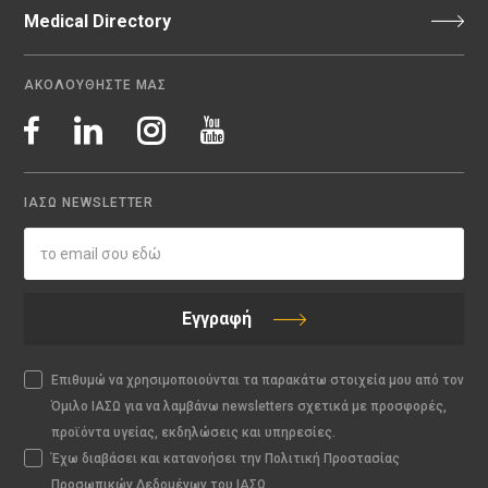
Medical Directory
ΑΚΟΛΟΥΘΗΣΤΕ ΜΑΣ
ΙΑΣΩ NEWSLETTER
Εγγραφή
Επιθυμώ να χρησιμοποιούνται τα παρακάτω στοιχεία μου από τον
Όμιλο ΙΑΣΩ για να λαμβάνω newsletters σχετικά με προσφορές,
προϊόντα υγείας, εκδηλώσεις και υπηρεσίες.
Έχω διαβάσει και κατανοήσει την Πολιτική Προστασίας
Προσωπικών Δεδομένων του ΙΑΣΩ