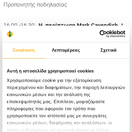
Προπονητής ποδηλασίας.
16.00 -16.30:
Η περίπτωση Mark Cavendish
*
Βασίλης Αναστόπουλος
Πτυχιούχος ΤΕΦΑΑ,
Συναίνεση
Λεπτομέρειες
Σχετικά
αναγνωρισμένος Προπονητής World Tour και
πρώην Εθνικός Προπονητής Ποδηλασίας και
Αυτή η ιστοσελίδα χρησιμοποιεί cookies
πρώην επαγγελματίας ποδηλάτης.
Χρησιμοποιούμε cookie για την εξατομίκευση
περιεχομένου και διαφημίσεων, την παροχή λειτουργιών
κοινωνικών μέσων και την ανάλυση της
*
Συστήνεται η παρακολούθηση του
επισκεψιμότητάς μας. Επιπλέον, μοιραζόμαστε
documentary
film
«
NEVER
ENOUGH
>» στο
πληροφορίες που αφορούν τον τρόπο που
χρησιμοποιείτε τον ιστότοπό μας με συνεργάτες
Netflix
, για καλύτερη κατανόηση του θέματος.
κοινωνικών μέσων, διαφήμισης και αναλύσεων, οι
οποίοι ενδεχομένως να τις συνδυάσουν με άλλες