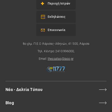
Περιοχή Ιατρών
Εκδηλώσεις
Επικοινωνία
8ο χλμ. Π.Ε.Ο Λάρισας- Αθηνών, 41 500, Λάρισα
Τηλ. Κέντρο: 2410 996000,
Email:
thessalias@Iaso.gr
Νέα - Δελτία Τύπου
Blog