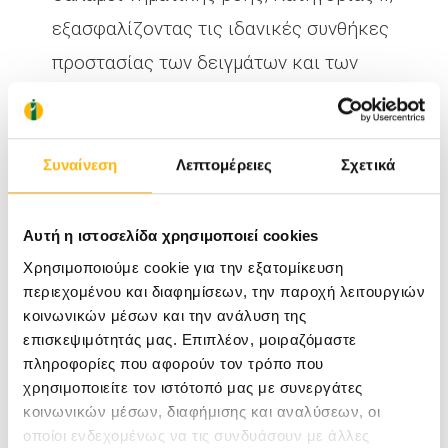
εξασφαλίζοντας τις ιδανικές συνθήκες
προστασίας των δειγμάτων και των
εμβρυολόγων
Benchtop Incubators - Νέας γενιάς (κλίβανοι
εμβρύων): G210 plus K-SYSTEMS
Συναίνεση
Λεπτομέρειες
Σχετικά
Time Lapse Incubators (κλίβανος συνεχούς
παρακολούθησης)
Αυτή η ιστοσελίδα χρησιμοποιεί cookies
RI Witness με τη χρήση της τεχνολογίας
Χρησιμοποιούμε cookie για την εξατομίκευση
περιεχομένου και διαφημίσεων, την παροχή λειτουργιών
RFID για την απόλυτη διαφάνεια,
κοινωνικών μέσων και την ανάλυση της
ιχνηλασιμότητα και ταυτοποίηση των
επισκεψιμότητάς μας. Επιπλέον, μοιραζόμαστε
πληροφορίες που αφορούν τον τρόπο που
γενετικών δειγμάτων σε κάθε βήμα της
χρησιμοποιείτε τον ιστότοπό μας με συνεργάτες
διαδικασίας
κοινωνικών μέσων, διαφήμισης και αναλύσεων, οι
Σύστημα Laser για τη διεξαγωγή βιοψίας
οποίοι ενδεχομένως να τις συνδυάσουν με άλλες