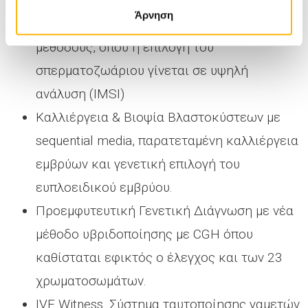
εμφύτευσης σε συνεργασία με IVIOMICS.
Άρνηση
Μικρογονιμοποιήση ωαρίων (ICSI) με νέες
μεθόδους, όπου η επιλογή του
σπερματοζωάριου γίνεται σε υψηλή
ανάλυση (IMSI)
Καλλιέργεια & Βιοψία Βλαστοκύστεων με
sequential media, παρατεταμένη καλλιέργεια
εμβρύων και γενετική επιλογή του
ευπλοειδικού εμβρύου.
Προεμφυτευτική Γενετική Διάγνωση με νέα
μέθοδο υβριδοποίησης με CGH όπου
καθίσταται εφικτός ο έλεγχος και των 23
χρωματοσωμάτων.
IVF Witness. Σύστημα ταυτοποίησης γαμετών