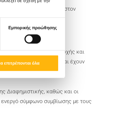
υλλέξει σε σχέση με την
του παρόντος Διαγωνισμού στον
Εμπορικής προώθησης
υς παρόντες Όρους Συμμετοχής και
 έτος της ηλικίας τους, και έχουν
α επιτρέπονται όλα
ης Διαφημιστικής, καθώς και οι
ει ενεργό σύμφωνο συμβίωσης με τους