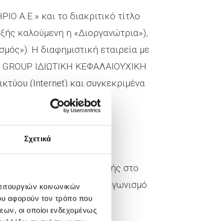
Ο Α.Ε.» και το διακριτικό τίτλο
εξής καλούμενη η «Διοργανώτρια»),
σμός»). Η διαφημιστική εταιρεία με
IUS GROUP ΙΔΙΩΤΙΚΗ ΚΕΦΑΛΑΙΟΥΧΙΚΗ
κτύου (Internet) και συγκεκριμένα
υνση
»)..
Σχετικά
ων προϋποθέσεων συμμετοχής στο
σμού. Η συμμετοχή στο Διαγωνισμό
λειτουργιών κοινωνικών
ου αφορούν τον τρόπο που
ή των παρόντων όρων.
εων, οι οποίοι ενδεχομένως