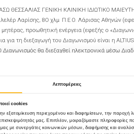
ΙΑΣΩ ΘΕΣΣΑΛΙΑΣ ΓΕΝΙΚΗ ΚΛΙΝΙΚΗ ΙΔΙΩΤΙΚΟ ΜΑΙΕΥΤΗΡΙ
ιλελέρ Λαρίσης, 8Ο χλμ. Π.Ε.Ο. Λάρισας Αθηνών (εφ
 μητέρας, προωθητική ενέργεια (εφεξής ο «Διαγωνι
ια για τη διεξαγωγή του Διαγωνισμού είναι η ALT
Ο Διαγωνισμός θα διεξαχθεί ηλεκτρονικά μέσω Διαδι
οργανώτρια στο «Facebook» στην ηλεκτρονική διεύθ
as/
, και στο Instagram στην ηλεκτρονική διεύθυνση
lias/?hl=el
(εφεξής, οι «Ιστοσελίδες του Διαγωνισμού
Λεπτομέρειες
Όροι Συμμετοχής» ή «Όροι») είναι ο καθορισμός τ
οιεί cookies
ης ανάδειξης των νικητών στο πλαίσιο του Διαγωνι
την εξατομίκευση περιεχομένου και διαφημίσεων, την παροχή 
 επισκεψιμότητάς μας. Επιπλέον, μοιραζόμαστε πληροφορίες π
ό μέρους των συμμετεχόντων ανεπιφύλακτη αποδοχ
ό μας με συνεργάτες κοινωνικών μέσων, διαφήμισης και αναλύσ