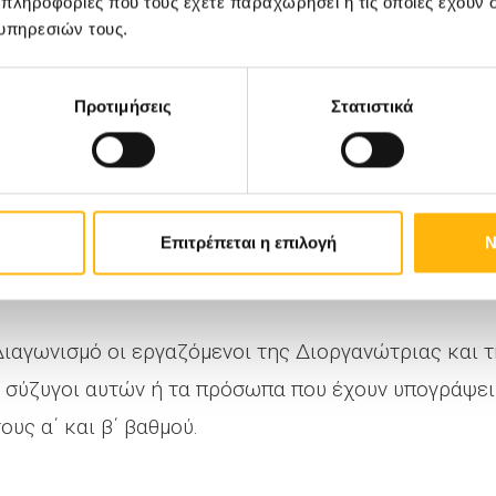
 πληροφορίες που τους έχετε παραχωρήσει ή τις οποίες έχουν σ
υπηρεσιών τους.
ένοι και διαρκώς ενημερωμένοι κατά τη διάρκεια 
l
Προτιμήσεις
Στατιστικά
ισμό έχουν όσοι έχουν ανεπιφύλακτα αποδεχθεί το
μοι κάτοικοι Ελλάδας, που έχουν συμπληρώσει το 18ο
Επιτρέπεται η επιλογή
Ν
ξής ο «Συμμετέχων»).
Διαγωνισμό οι εργαζόμενοι της Διοργανώτριας και τ
ι οι σύζυγοι αυτών ή τα πρόσωπα που έχουν υπογράψ
ους α΄ και β΄ βαθμού.