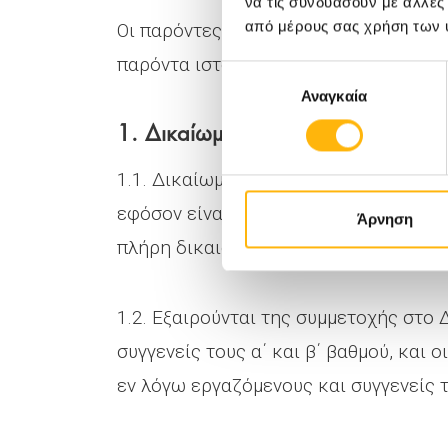
να τις συνδυάσουν με άλλες
από μέρους σας χρήση των 
Οι παρόντες Όροι βρίσκονται αναρτημ
παρόντα ιστότοπο
https://bit.ly/3tscDp
Επιλογή
Αναγκαία
συγκατάθεσης
1. Δικαίωμα Συμμετοχής
1.1. Δικαίωμα συμμετοχής στο διαγων
εφόσον είναι όλοι οι μόνιμοι και νόμι
Άρνηση
πλήρη δικαιοπρακτική ικανότητα (εφε
1.2. Εξαιρούνται της συμμετοχής στο 
συγγενείς τους α΄ και β΄ βαθμού, κα
εν λόγω εργαζόμενους και συγγενείς τ