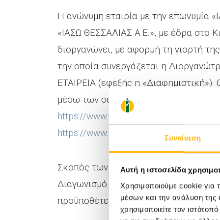
Η ανώνυμη εταιρία με την επωνυμία «
«ΙΑΣΩ ΘΕΣΣΑΛΙΑΣ Α.Ε.», με έδρα στο Κ
διοργανώνει, με αφορμή τη γιορτή της
την οποία συνεργάζεται η Διοργανώτρ
ΕΤΑΙΡΕΙΑ (εφεξής η «Διαφημιστική»). 
μέσω των σελίδων που διατηρεί η Δι
https://www.facebook.com/iasothessali
https://www.instagram.com/iaso_thessa
Συναίνεση
Σκοπός των παρόντων όρων (εφεξής «
Αυτή η ιστοσελίδα χρησιμοπ
Διαγωνισμό κάθε συμμετέχοντος και τ
Χρησιμοποιούμε cookie για 
μέσων και την ανάλυση της
προϋποθέτει και συνεπάγεται την απ
χρησιμοποιείτε τον ιστότοπ