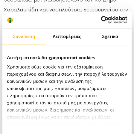
Χαραλαμπίδη και νοσηλεύτρια χειρουργείου την
κα Ελένη Παγάνα.
Συναίνεση
Λεπτομέρειες
Σχετικά
Στο ΙΑΣΩ Θεσσαλίας η υψηλή ποιότητα των
παρεχόμενων υπηρεσιών είναι βασική
Αυτή η ιστοσελίδα χρησιμοποιεί cookies
υποχρέωση προς τους ασθενείς. Οι σύγχρονες
Χρησιμοποιούμε cookie για την εξατομίκευση
εγκαταστάσεις και εξοπλισμός, το άριστο
περιεχομένου και διαφημίσεων, την παροχή λειτουργιών
ιατρικό, επιστημονικό και νοσηλευτικό
κοινωνικών μέσων και την ανάλυση της
επισκεψιμότητάς μας. Επιπλέον, μοιραζόμαστε
προσωπικό και η εφαρμογή πρωτοποριακών
πληροφορίες που αφορούν τον τρόπο που
μεθόδων διάγνωσης και θεραπείας καθιστούν
χρησιμοποιείτε τον ιστότοπό μας με συνεργάτες
κοινωνικών μέσων, διαφήμισης και αναλύσεων, οι
τις συνθήκες νοσηλείας μοναδικές στη Θεσσαλία
οποίοι ενδεχομένως να τις συνδυάσουν με άλλες
και στην ευρύτερη περιοχή.
πληροφορίες που τους έχετε παραχωρήσει ή τις οποίες
έχουν συλλέξει σε σχέση με την από μέρους σας χρήση
Επιλογή