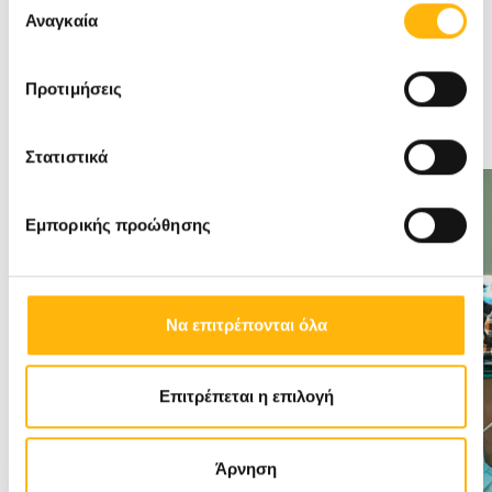
των υπηρεσιών τους.
Αναγκαία
συγκατάθεσης
http://bit.ly/1stNRX-IasoThessalias
Προτιμήσεις
Στατιστικά
Εμπορικής προώθησης
Να επιτρέπονται όλα
Επιτρέπεται η επιλογή
Άρνηση